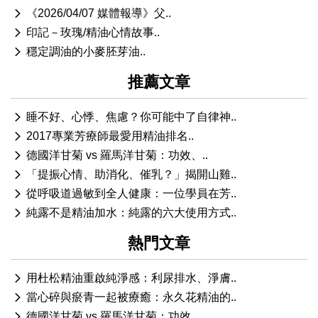
《2026/04/07 媒體報導》父..
印記－玫瑰/精油心情故事..
穩定調油的小麥胚芽油..
推薦文章
睡不好、心悸、焦慮？你可能中了自律神..
2017專業芳療師最愛用精油排名..
德國洋甘菊 vs 羅馬洋甘菊：功效、..
「提振心情、助消化、催乳？」揭開山雞..
從呼吸道過敏到全人健康：一位學員在芳..
純露不是精油加水：純露的六大使用方式..
熱門文章
用杜松精油重啟純淨感：利尿排水、淨膚..
當心碎與瘀青一起被療癒：永久花精油的..
德國洋甘菊 vs 羅馬洋甘菊：功效、..