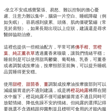
-坐立不安或感覺緊張、易怒、難以控制的擔心憂
慮、注意力難以集中，腦袋一片空白、睡眠障礙（例
如失眠）、容易感到疲累、頭痛、肌肉僵硬緊繃（常
見於肩頸），如果長期出現以上症狀，建議還是尋求
醫師協助治療。
這裡也提供一些精油配方，平常可將
佛手柑、苦橙
葉、純正薰衣草
透過薰香來嗅吸，讓我們情緒平穩；
睡前則是可以使用甜馬鬱蘭、葡萄柚、乳香，可薰香
或者調製成按摩油，按摩頸部至前胸，可以提升睡眠
品質睡得更安穩。
使用
甜橙、甜茴香、薑
調製成按摩油按摩腹部則可以
減緩腸胃道的不適則建議，或是將
橙花純露
稀釋在開
水中服下，橙花純露不僅可緩解腸胃道不適且同時可
放鬆情緒、降低焦躁不安的情緒。但純露的選擇記得
要挑選不含酒精跟抑菌劑並且標明可食用的才能內服