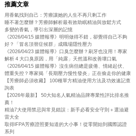
推薦文章
用香氣找到自己：芳療讓她的人生不再只剩工作
睡不著怎麼辦？芳療師解析最有效助眠精油與放鬆方式
多變的香氣，導引出深層的記憶
《2026/04/15 媒體報導》明明做得不錯，卻覺得自己不夠
好？「冒名頂替症候群」成職場隱性壓力
《2026/04/23 媒體報導》口臭怎麼辦？刷牙也沒用！專家
解析 4 大口臭原因，用「純露」天然溫和改善壞口氣
《2026/04/15 媒體報導》沒生病但總是疲倦、情緒起伏、
體重失控？專家揭「長期壓力慢性發炎」正在偷走你的健康
【芳療師必須收藏】 100種單方精油使用方法及功效速記查
詢表
【2026年最新】 50大知名人氣精油品牌專業性評比排名推
薦！
精油7大使用禁忌與常見錯誤：新手必看安全守則＋選油避
雷大全
取得IFPA芳療證照要知道的大小事！從零開始到國際認證
系列