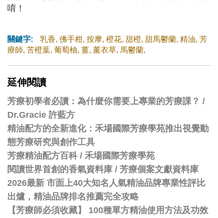
唷！
關鍵字:
乳香
,
佛手柑
,
按摩
,
橙花
,
甜橙
,
甜馬鬱蘭
,
精油
,
芳
療師
,
苦橙葉
,
葡萄柚
,
薑
,
薰衣草
,
馬鬱蘭
,
延伸閱讀
芳療初學者必讀：為什麼你需要上專業的芳療課？ /
Dr.Gracie 許藍方
精油配方的全新進化：禾場國際芳療學苑推出視覺動
態芳療研究與創作工具
芳療精油配方百科
/
禾場國際芳療學苑
閱讀世界首創的香氣資料庫 / 芳療個案文獻資料庫
2026最新 市面上40大知名人氣精油品牌專業性評比
出爐，精油品牌排名推薦完全攻略
【芳療師必須收藏】 100種單方精油使用方法及功效