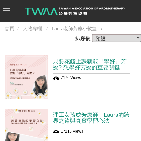
首頁
人物專欄
Laura老師芳療小教室
排序依
只要花錢上課就能『學好』芳
療? 想學好芳療的重要關鍵
7176 Views
理工女孩成芳療師：Laura的跨
界之路與真實學習心法
17216 Views