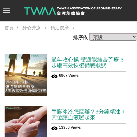
首頁
身心芳療
精油按摩
排序依
過年收心操 體適能結合芳療 3
步驟高效恢復備戰狀態
6967 Views
手腳冰冷怎麼辦？3分鐘精油＋
穴位讓血液暖起來
13356 Views