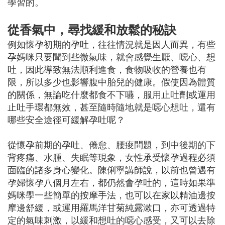
學習的。
從香氣中，尋找緩和放鬆的秘訣
例如懷孕初期的孕吐，往往情況就是因人而異，有些
孕媽咪只要聞到些微氣味，就會感覺生厭、噁心、想
吐，因此導致無法順利進食，食物吸收的營養也有
限，所以多少也影響腹中胎兒的健康。假使因為體質
的關係，無論吃什麼都食不下嚥，服用止吐劑或運用
止吐手環都無效，甚至隨時隨地就是噁心想吐，還有
哪些安全途徑可緩解孕吐呢？
從懷孕前期的孕吐、倦怠、腰痠問題，到中後期的下
背疼痛、水腫、失眠等現象，女性承受懷孕過程必須
面臨的諸多身心變化。陳俐寧講師說，以前也曾遇有
孕婦懷孕八個月左右，都仍然會孕吐的，這時如果準
媽咪學一些簡單的按摩手法，也可以在家以精油邊按
摩邊舒緩，或運用羅馬洋甘菊純露漱口，亦可透過特
定的氣味刺激，以緩和想吐的噁心感受，又可以去除