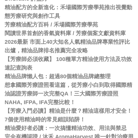
精油配方的全新進化：禾場國際芳療學苑推出視覺動
態芳療研究與創作工具
芳療精油配方百科
/
禾場國際芳療學苑
閱讀世界首創的香氣資料庫 / 芳療個案文獻資料庫
2026最新 市面上40大知名人氣精油品牌專業性評比
出爐，精油品牌排名推薦完全攻略
【芳療師必須收藏】 100種單方精油使用方法及功效
速記查詢表
精油品牌懶人包：超過80個精油品牌總整理
想拿國際芳療證照看這篇，從芳療小白到取得國際精
油認證芳療師一次完整QA！三大國際芳療證照
NAHA, IFPA, IFA完整比較！
【芳療入門必讀】精油是什麼？精油這樣用才安全！
7個使用精油時的常見錯誤陷阱！
精油愛好者必讀：一次搞懂精油功效、用法與禁忌
完全有機認證 / 沐禾 AromaHarvest 唯一針對治療用