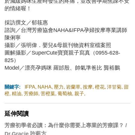
於減緩媽咪生產時發生的疼痛，並改善孕期焦躁不安
的情緒喔！
採訪撰文／郁筱惠
諮詢／台灣芳療協會NAHA&IFPA孕婦按摩專業講師
陳俐寧
攝影／張明偉．嬰兒&母親刊物資料室檔案照
圖解攝影／SuperCute寶寶親子寫真（0955-628-
825）
Model／漂亮孕媽咪 羅邰殷、帥氣準爸比 龔裕鵬
關鍵字:
IFPA
,
NAHA
,
壓力
,
岩蘭草
,
按摩
,
橙花
,
洋甘菊
,
甜
橙
,
精油
,
芳療師
,
苦橙葉
,
葡萄柚
,
親子
,
延伸閱讀
芳療初學者必讀：為什麼你需要上專業的芳療課？ /
Dr.Gracie 許藍方