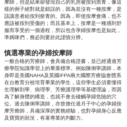
摩師，但是結果卻發現自己的乳房被按到黑青，像這
樣的例子絕對就是錯誤的，因為並沒有一種按摩，是
該讓患者給按到瘀青的。因為，即使按摩會痛，也不
應該被按到受傷的；而且基本上，按摩是一種感到舒
服而享受的一個過程，所以包含孕婦按摩也是如此，
準媽咪們，務必則要於此謹慎分辨。
慎選專業的孕婦按摩師
一般合格的芳療師，會具備合格證書，並已經通過芳
療學院知識學習上的畢業標準。例如陳俐寧講師，本
身即是美國NAHA及英國IFPA兩大國際芳療協會體系
在台教育分校培育畢業的學生，這些學生必須要懂得
生理解剖學、病理學、芳療護理學等基礎理論，而因
為了解身體的構造，也就不會去碰觸孕婦危險的穴
位。過去陳俐寧講師，亦曾擔任過月子中心的孕婦按
摩芳療師，具備深厚的實務經驗，也對孕婦身心反應
及寶寶的狀況，有著專業的判斷力。