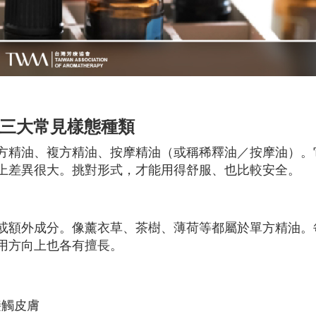
三大常見樣態種類
方精油、複方精油、按摩精油（或稱稀釋油／按摩油）。
上差異很大。挑對形式，才能用得舒服、也比較安全。
或額外成分。像薰衣草、茶樹、薄荷等都屬於單方精油。
用方向上也各有擅長。
接觸皮膚