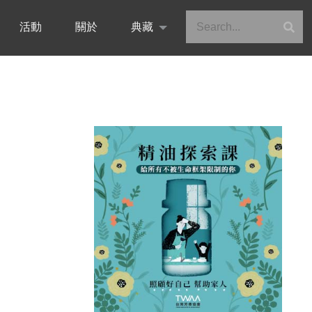
活動
關於
典藏