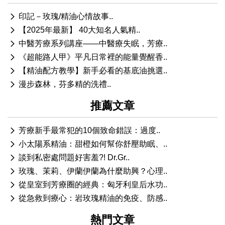
印記－玫瑰/精油心情故事..
【2025年最新】 40大知名人氣精..
中醫芳療系列講座——中醫療失眠，芳療..
《超能路人甲》平凡日常裡的能量覺醒香..
【精油配方教學】新手必看的基底油挑選..
漫步森林，芬多精的洗禮..
推薦文章
芳療新手最常犯的10個致命錯誤：過度..
小太陽系精油：甜橙如何幫你舒壓助眠、..
談到私密處問題好害羞?! Dr.Gr..
玫瑰、茉莉、伊蘭伊蘭為什麼助興？心理..
從皇室到芳療圈的經典：匈牙利皇后水功..
從急救到療心：岩玫瑰精油的免疫、防感..
熱門文章