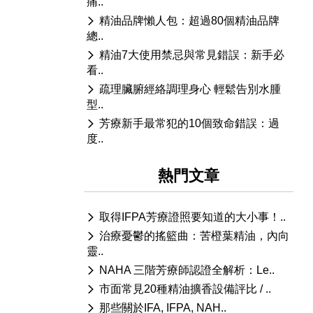
痛..
精油品牌懶人包：超過80個精油品牌
總..
精油7大使用禁忌與常見錯誤：新手必
看..
疏理臟腑經絡調理身心 輕鬆告別水腫
型..
芳療新手最常犯的10個致命錯誤：過
度..
熱門文章
取得IFPA芳療證照要知道的大小事！..
治療憂鬱的搖籃曲：苦橙葉精油，內向
靈..
NAHA 三階芳療師認證全解析：Le..
市面常見20種精油擴香設備評比 / ..
那些關於IFA, IFPA, NAH..