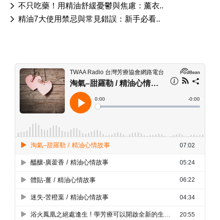
不只吃藥！用精油舒緩憂鬱與焦慮：薰衣..
精油7大使用禁忌與常見錯誤：新手必看..