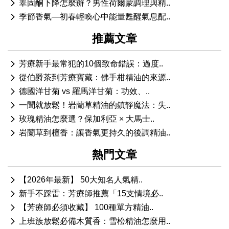
睪固酮下降怎麼辦？男性荷爾蒙調理與精..
季節香氣—初春輕喚心中能量甦醒氣息配..
推薦文章
芳療新手最常犯的10個致命錯誤：過度..
從伯爵茶到芳療寶藏：佛手柑精油的來源..
德國洋甘菊 vs 羅馬洋甘菊：功效、..
一聞就放鬆！岩蘭草精油的鎮靜魔法：失..
玫瑰精油怎麼選？保加利亞 × 大馬士..
岩蘭草到檀香：讓香氣更持久的後調精油..
熱門文章
【2026年最新】 50大知名人氣精..
新手不踩雷：芳療師推薦「15支情境必..
【芳療師必須收藏】 100種單方精油..
上班族放鬆必備木質香：雪松精油怎麼用..