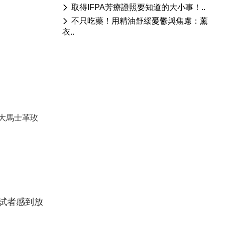
取得IFPA芳療證照要知道的大小事！..
不只吃藥！用精油舒緩憂鬱與焦慮：薰
衣..
大馬士革玫
試者感到放