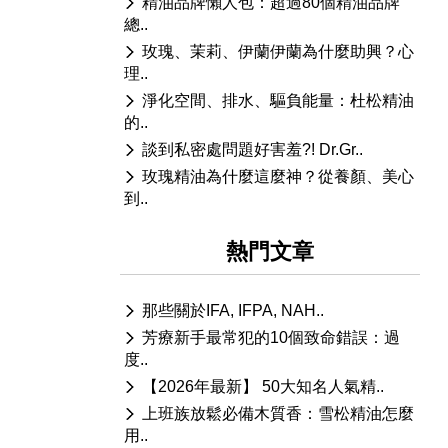
精油品牌懶人包：超過80個精油品牌
總..
玫瑰、茉莉、伊蘭伊蘭為什麼助興？心
理..
淨化空間、排水、驅負能量：杜松精油
的..
談到私密處問題好害羞?! Dr.Gr..
玫瑰精油為什麼這麼神？從養顏、美心
到..
熱門文章
那些關於IFA, IFPA, NAH..
芳療新手最常犯的10個致命錯誤：過
度..
【2026年最新】 50大知名人氣精..
上班族放鬆必備木質香：雪松精油怎麼
用..