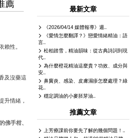
推薦
最新文章
《2026/04/14 媒體報導》週..
《愛情怎麼翻譯？》戀愛情緒精油：語
言..
及依賴性。
松柏踏雪，精油韻味：從古典詩詞到現
代..
為什麼橙花精油這麼貴？功效、成分與
安..
香及沒藥這
鼻竇炎、感染、皮膚濕疹怎麼處理？綠
花..
穩定調油的小麥胚芽油..
提升情緒，
推薦文章
的佛手柑、
上芳療課前你要先了解的幾個問題！..