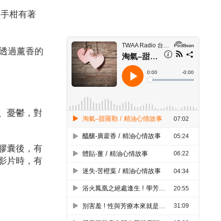
佛手柑有著
透過薰香的
、憂鬱，對
膠囊後，有
影片時，有