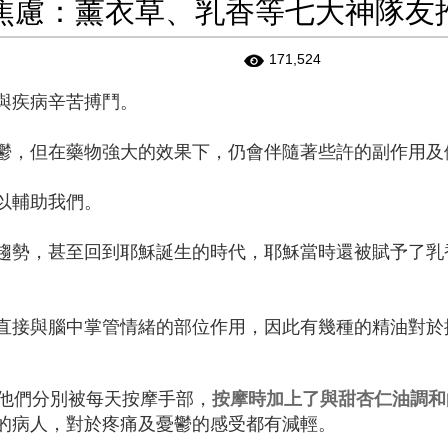
焦慮：薰衣草、乳香等七大神隊友
171,524
與疾病辛苦搏鬥。
鬱，但在藥物強大的效果下，仍會伴隨著些許的副作用
以輔助我們。
趨勢，甚至回到耶穌誕生的時代，耶穌當時還被賦予了乳
直接與腦中掌管情緒的部位作用，因此有幾種的精油對於
，他們分別被每天按摩手部，
按摩時加上了與甜杏仁油調和
的病人，對於疼痛及憂鬱的感受都有減輕。