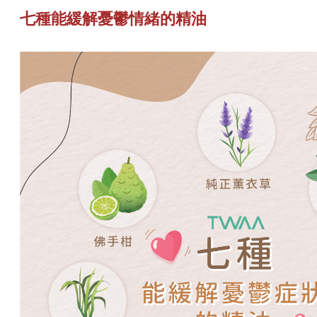
七種能緩解憂鬱情緒的精油