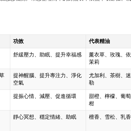
功效
代表精油
舒緩壓力、助眠、提升幸福感
薰衣草、玫瑰、
茉莉
草
提神醒腦、提升專注力、淨化
尤加利、茶樹、
空氣
勒
提振心情、減壓、促進循環
甜橙、檸檬、葡
柑
靜心冥想、穩定情緒、助眠
檀香、雪松、乳