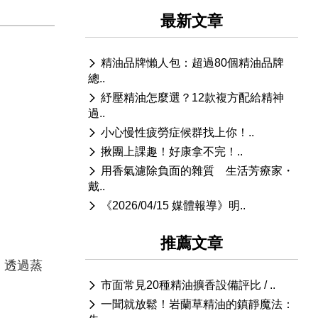
最新文章
精油品牌懶人包：超過80個精油品牌
總..
紓壓精油怎麼選？12款複方配給精神
過..
小心慢性疲勞症候群找上你！..
揪團上課趣！好康拿不完！..
用香氣濾除負面的雜質 生活芳療家・
戴..
《2026/04/15 媒體報導》明..
推薦文章
，透過蒸
市面常見20種精油擴香設備評比 / ..
一聞就放鬆！岩蘭草精油的鎮靜魔法：