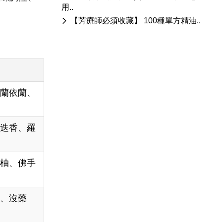
用..
【芳療師必須收藏】 100種單方精油..
依蘭依蘭、
迷迭香、羅
萄柚、佛手
香、沒藥