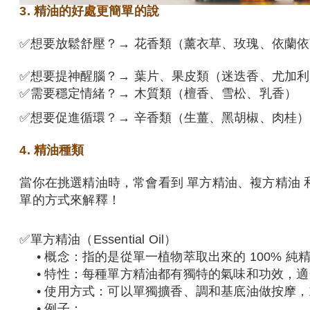
3. 精油的好處更簡單的說
✅
想要放鬆舒壓？→ 花香類（薰衣草、玫瑰、依蘭依
✅
想要提神醒腦？→ 葉片、果皮類（迷迭香、尤加
✅
需要穩定情緒？→ 木質類（檀香、雪松、乳香）
✅
想要促進循環？→ 辛香類（生薑、黑胡椒、肉桂）
4.
精油種類
當你在挑選精油時，常會看到 單方精油、複方精油 
單的方式來解釋！
✅
單方精油（Essential Oil）
•
概念：指的是從單一植物萃取出來的 100% 
•
特性：每種單方精油都有獨特的氣味和功效，適
•
使用方式：可以單獨擴香、調和基底油做按摩，
•
例子：