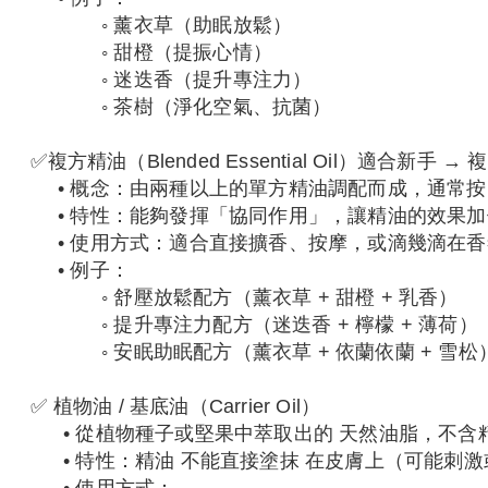
◦
薰衣草（助眠放鬆）
◦
甜橙（提振心情）
◦
迷迭香（提升專注力）
◦
茶樹（淨化空氣、抗菌）
✅
複方精油（Blended Essential Oil）
適合新手 →
•
概念：由兩種以上的單方精油調配而成，通常按
•
特性：能夠發揮「協同作用」，讓精油的效果加
•
使用方式：適合直接擴香、按摩，或滴幾滴在香
•
例子：
◦
舒壓放鬆配方（薰衣草 + 甜橙 + 乳香）
◦
提升專注力配方（迷迭香 + 檸檬 + 薄荷）
◦
安眠助眠配方（薰衣草 + 依蘭依蘭 + 雪松
✅
植物油 / 基底油（Carrier Oil）
•
從植物種子或堅果中萃取出的 天然油脂，不含
•
特性：精油 不能直接塗抹 在皮膚上（可能刺