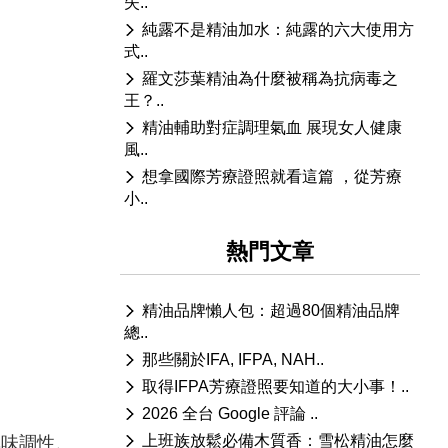
失..
純露不是精油加水：純露的六大使用方
式..
羅文莎葉精油為什麼被稱為抗病毒之
王？..
精油輔助對症調理氣血 展現女人健康
風..
想拿國際芳療證照就看這篇 ，從芳療
小..
熱門文章
精油品牌懶人包：超過80個精油品牌
總..
那些關於IFA, IFPA, NAH..
取得IFPA芳療證照要知道的大小事！..
2026 全台 Google 評論 ..
上班族放鬆必備木質香：雪松精油怎麼
氣味調性、