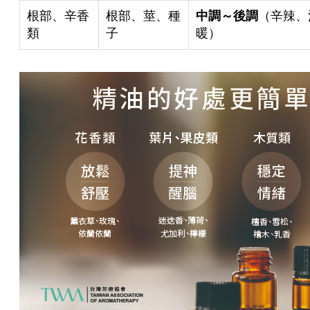
根部、辛香
根部、莖、種
中調～後調
（辛辣、
類
子
暖）