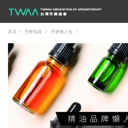
首頁
芳療知識
芳療懶人包