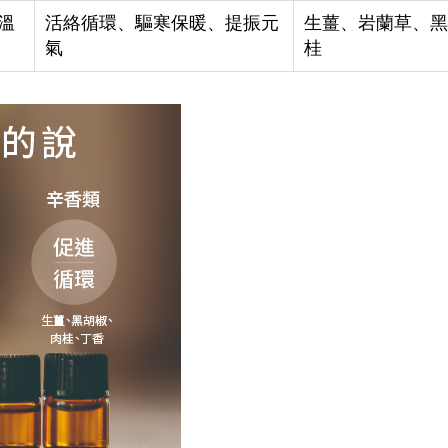
溫
活絡循環、驅寒保暖、提振元
生薑、岩蘭草、
氣
桂