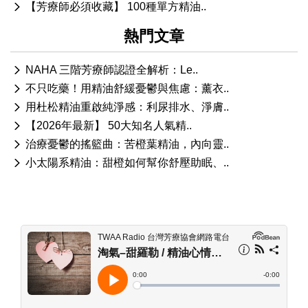
【芳療師必須收藏】 100種單方精油..
熱門文章
NAHA 三階芳療師認證全解析：Le..
不只吃藥！用精油舒緩憂鬱與焦慮：薰衣..
用杜松精油重啟純淨感：利尿排水、淨膚..
【2026年最新】 50大知名人氣精..
治療憂鬱的搖籃曲：苦橙葉精油，內向靈..
小太陽系精油：甜橙如何幫你舒壓助眠、..