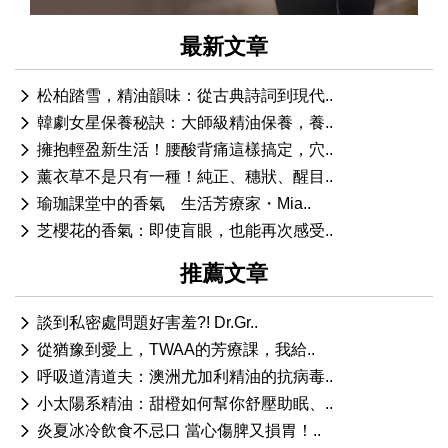
最新文章
松柏踏雪，精油韻味：從古典詩詞到現代..
韓劇女星保養秘訣：大師級精油保養，養..
擁抱輕盈新生活！腰酸背痛這樣搞定，穴..
薰衣草不是只有一種！純正、穗狀、醒目..
瑜珈課堂中的香氣 生活芳療家・Mia..
芝櫻花的香氣：即使盲眼，也能再次感受..
推薦文章
談到私密處問題好害羞?! Dr.Gr..
從猶豫到愛上，TWAA的芳療課，我給..
呼吸道清道夫：澳洲尤加利精油的抗病毒..
小太陽系精油：甜橙如何幫你舒壓助眠、..
炎夏冰冷飲食不忌口 當心傷脾又損胃！..