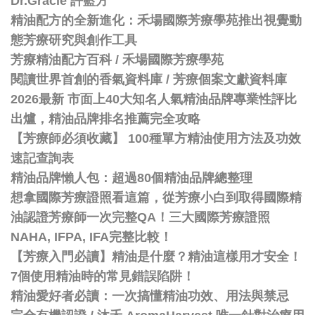
Dr.Gracie 許藍方
精油配方的全新進化：禾場國際芳療學苑推出視覺動
態芳療研究與創作工具
芳療精油配方百科
/
禾場國際芳療學苑
閱讀世界首創的香氣資料庫 / 芳療個案文獻資料庫
2026最新 市面上40大知名人氣精油品牌專業性評比
出爐，精油品牌排名推薦完全攻略
【芳療師必須收藏】 100種單方精油使用方法及功效
速記查詢表
精油品牌懶人包：超過80個精油品牌總整理
想拿國際芳療證照看這篇，從芳療小白到取得國際精
油認證芳療師一次完整QA！三大國際芳療證照
NAHA, IFPA, IFA完整比較！
【芳療入門必讀】精油是什麼？精油這樣用才安全！
7個使用精油時的常見錯誤陷阱！
精油愛好者必讀：一次搞懂精油功效、用法與禁忌