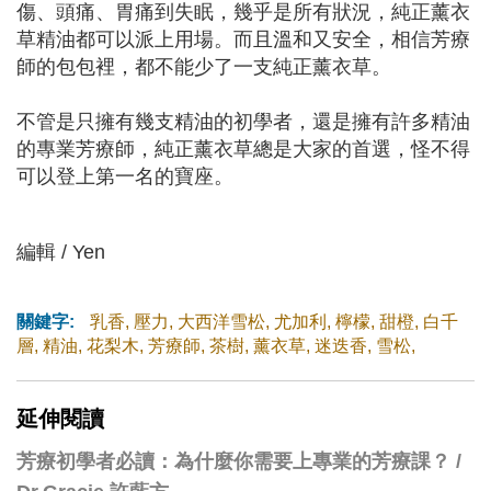
傷、頭痛、胃痛到失眠，幾乎是所有狀況，純正薰衣
草精油都可以派上用場。而且溫和又安全，相信芳療
師的包包裡，都不能少了一支純正薰衣草。
不管是只擁有幾支精油的初學者，還是擁有許多精油
的專業芳療師，純正薰衣草總是大家的首選，怪不得
可以登上第一名的寶座。
​
編輯 / Yen
關鍵字:
乳香
,
壓力
,
大西洋雪松
,
尤加利
,
檸檬
,
甜橙
,
白千
層
,
精油
,
花梨木
,
芳療師
,
茶樹
,
薰衣草
,
迷迭香
,
雪松
,
延伸閱讀
芳療初學者必讀：為什麼你需要上專業的芳療課？ /