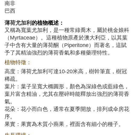
南非
巴西
薄荷尤加利
的植物概述：
又稱為寬葉尤加利，是一種常綠喬木，屬於桃金娘科
（Myrtaceae）。這種植物原產於澳大利亞，以其葉
子中含有大量的薄荷酮（Piperitone）而著名，這賦
予了其精油強烈的薄荷香氣和多種藥理特性。
植物特徵：
高度：薄荷尤加利可達10-20米高，樹幹筆直，樹冠
稀疏。
葉片：葉子呈寬大橢圓形，顏色為深綠色或藍綠色，
葉片富含精油，尤其在壓碎時能釋放出強烈的薄荷香
氣。
花朵：花小而白色，通常在夏季開放，排列成伞房花
序。
果實：果實為木質小蒴果，裡面含有細小的種子。