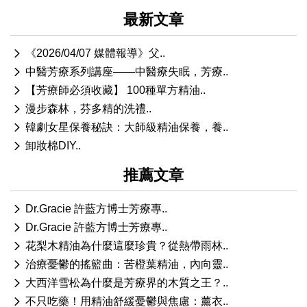
最新文章
《2026/04/07 媒體報導》父..
中醫芳療系列講座——中醫療失眠，芳療..
【芳療師必須收藏】 100種單方精油..
漫步森林，芬多精的洗禮..
韓劇女星保養秘訣：大師級精油保養，養..
卸妝棉DIY..
推薦文章
Dr.Gracie 許藍方博士芳療專..
Dr.Gracie 許藍方博士芳療專..
花梨木精油為什麼這麼珍貴？從熱帶雨林..
治療憂鬱的搖籃曲：苦橙葉精油，內向靈..
大西洋雪松為什麼是芳療界的木質之王？..
不只吃藥！用精油舒緩憂鬱與焦慮：薰衣..