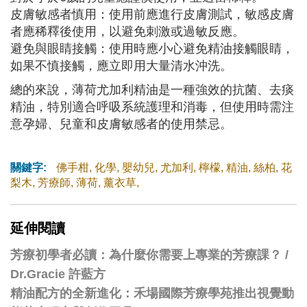
皮膚敏感者慎用：使用前應進行皮膚測試，敏感皮膚
者應稀釋後使用，以避免刺激或過敏反應。
避免與眼睛接觸：使用時應小心避免精油接觸眼睛，
如果不慎接觸，應立即用大量清水沖洗。
總的來說，薄荷尤加利精油是一種強效的抗菌、去痰
精油，特別適合呼吸系統護理和消毒，但使用時需注
意孕婦、兒童和皮膚敏感者的使用禁忌。
關鍵字:
佛手柑
,
化學
,
嬰幼兒
,
尤加利
,
檸檬
,
精油
,
絲柏
,
花
梨木
,
芳療師
,
薄荷
,
薰衣草
,
延伸閱讀
芳療初學者必讀：為什麼你需要上專業的芳療課？ /
Dr.Gracie 許藍方
精油配方的全新進化：禾場國際芳療學苑推出視覺動