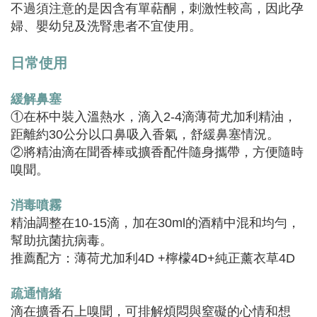
不過須注意的是因含有單萜酮，刺激性較高，因此孕
婦、嬰幼兒及洗腎患者不宜使用。
日常使用
緩解鼻塞
①在杯中裝入溫熱水，滴入2-4滴薄荷尤加利精油，
距離約30公分以口鼻吸入香氣，舒緩鼻塞情況。
②將精油滴在聞香棒或擴香配件隨身攜帶，方便隨時
嗅聞。
消毒噴霧
精油調整在10-15滴，加在30ml的酒精中混和均勻，
幫助抗菌抗病毒。
推薦配方：薄荷尤加利4D +檸檬4D+純正薰衣草4D
疏通情緒
滴在擴香石上嗅聞，可排解煩悶與窒礙的心情和想