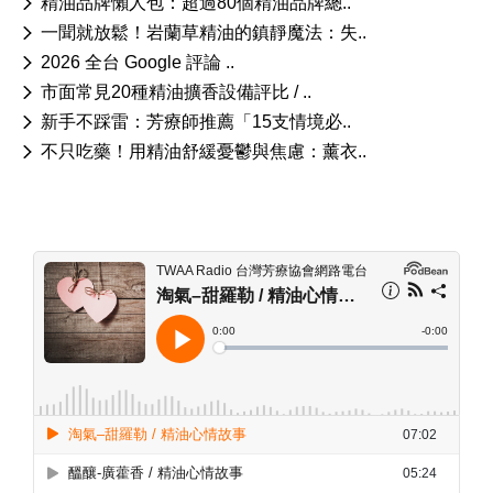
精油品牌懶人包：超過80個精油品牌總..
一聞就放鬆！岩蘭草精油的鎮靜魔法：失..
2026 全台 Google 評論 ..
市面常見20種精油擴香設備評比 / ..
新手不踩雷：芳療師推薦「15支情境必..
不只吃藥！用精油舒緩憂鬱與焦慮：薰衣..