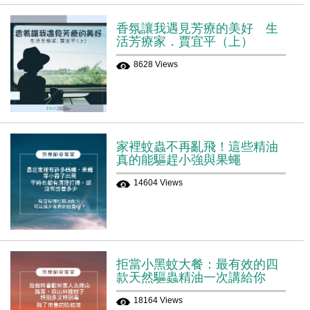
香氛讓我遇見芳療的美好 生
活芳療家．賈宜平（上）
8628 Views
家裡蚊蟲不再亂飛！這些精油
真的能驅趕小強與果蠅
14604 Views
拒當小黑蚊大餐：最有效的四
款天然驅蟲精油一次講給你
18164 Views