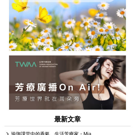
最新文章
瑜珈課堂中的香氣 生活芳療家・Mia..