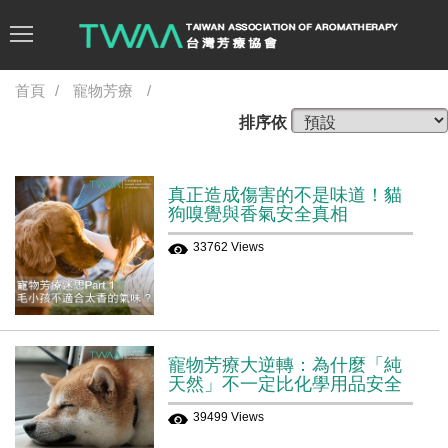
首頁
寵物芳療
排序依
真正造成傷害的不是味道！貓
狗嗅覺與香氣安全真相
33762 Views
寵物芳療大逆轉：為什麼「純
天然」不一定比化學用品安全
39499 Views