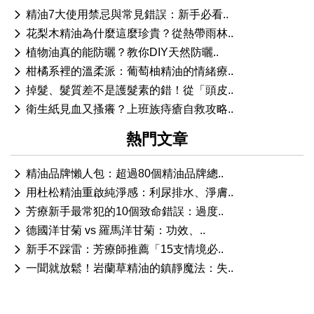
精油7大使用禁忌與常見錯誤：新手必看..
花梨木精油為什麼這麼珍貴？從熱帶雨林..
植物油真的能防曬？教你DIY天然防曬..
柑橘系裡的溫柔派：葡萄柚精油的情緒療..
掉髮、髮質差不是護髮素的錯！從「頭皮..
衛生紙見血又搔癢？上班族痔瘡自救攻略..
熱門文章
精油品牌懶人包：超過80個精油品牌總..
用杜松精油重啟純淨感：利尿排水、淨膚..
芳療新手最常犯的10個致命錯誤：過度..
德國洋甘菊 vs 羅馬洋甘菊：功效、..
新手不踩雷：芳療師推薦「15支情境必..
一聞就放鬆！岩蘭草精油的鎮靜魔法：失..