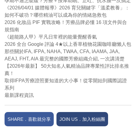
孕期不適怎麼緩？芳療＋按摩助眠、止吐、抗水腫一次搞定
《2026/04/01 媒體報導》2026 育兒關鍵字「溫柔教養」：
如何不破功？哪些精油可以成為你的情緒急救包
2026 化妝品 PIF 實戰攻略！芳療品牌必懂 16 項文件與合
規指南
《超能路人甲》平凡日常裡的能量覺醒香氣
2026 全台 Google 評論 4★以上香草植物花園咖啡廳懶人包
那些關於IFA, IFPA, NAHA, TWAA, CFA, IAAMA, JAA,
AEAJ, FHT, AIA 最完整的國際芳療組織介紹, 一次講清楚
【2026年最新】 50大知名人氣精油品牌專業性評比排名推
薦！
取得IFPA芳療證照要知道的大小事！從零開始到國際認證
系列
最新課程資訊
SHARE．喜歡就分享
JOIN US．加入粉絲團