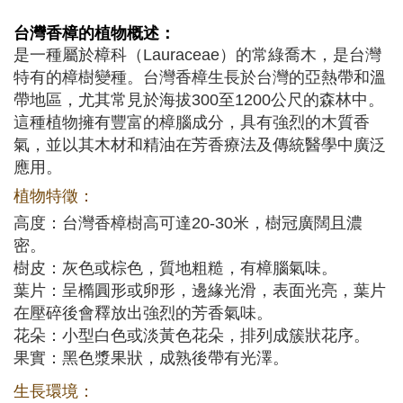
台灣香樟
的植物概述：
是一種屬於樟科（Lauraceae）的常綠喬木，是台灣
特有的樟樹變種。台灣香樟生長於台灣的亞熱帶和溫
帶地區，尤其常見於海拔300至1200公尺的森林中。
這種植物擁有豐富的樟腦成分，具有強烈的木質香
氣，並以其木材和精油在芳香療法及傳統醫學中廣泛
應用。
植物特徵：
高度：台灣香樟樹高可達20-30米，樹冠廣闊且濃
密。
樹皮：灰色或棕色，質地粗糙，有樟腦氣味。
葉片：呈橢圓形或卵形，邊緣光滑，表面光亮，葉片
在壓碎後會釋放出強烈的芳香氣味。
花朵：小型白色或淡黃色花朵，排列成簇狀花序。
果實：黑色漿果狀，成熟後帶有光澤。
生長環境：