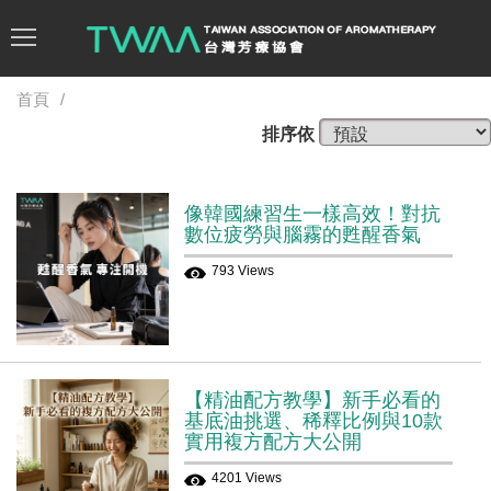
首頁
排序依
像韓國練習生一樣高效！對抗
數位疲勞與腦霧的甦醒香氣
793 Views
【精油配方教學】新手必看的
基底油挑選、稀釋比例與10款
實用複方配方大公開
4201 Views