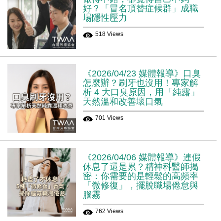
好？「冒名頂替症候群」成職
場隱性壓力
518 Views
《2026/04/23 媒體報導》口臭
怎麼辦？刷牙也沒用！專家解
析 4 大口臭原因，用「純露」
天然溫和改善壞口氣
701 Views
《2026/04/06 媒體報導》連假
休息了還是累？精神科醫師揭
密：你需要的是輕鬆的高頻率
「微修復」，擺脫職場倦怠與
腦霧
762 Views