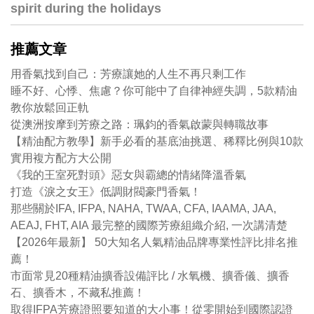
spirit during the holidays
推薦文章
用香氣找到自己：芳療讓她的人生不再只剩工作
睡不好、心悸、焦慮？你可能中了自律神經失調，5款精油
教你放鬆回正軌
從澳洲按摩到芳療之路：珮鈞的香氣啟蒙與轉職故事
【精油配方教學】新手必看的基底油挑選、稀釋比例與10款
實用複方配方大公開
《我的王室死對頭》惡女與霸總的情緒降溫香氣
打造《淚之女王》低調財閥豪門香氣！
那些關於IFA, IFPA, NAHA, TWAA, CFA, IAAMA, JAA,
AEAJ, FHT, AIA 最完整的國際芳療組織介紹, 一次講清楚
【2026年最新】 50大知名人氣精油品牌專業性評比排名推
薦！
市面常見20種精油擴香設備評比 / 水氧機、擴香儀、擴香
石、擴香木，不藏私推薦！
取得IFPA芳療證照要知道的大小事！從零開始到國際認證