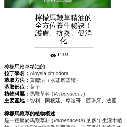
檸檬馬鞭草精油的
全方位養生秘訣！
護膚、抗炎、促消
化
14,823
檸檬馬鞭草
精油的
拉丁學名：
Aloysia citriodora
萃取方法：
蒸餾法（水蒸氣蒸餾）
萃取部位
：
葉子
植物科屬：
馬鞭草科 (
Verbenaceae
)
主要產地：
智利、阿根廷、摩洛哥、西班牙、法國
檸檬馬鞭草
的植物概述：
是一種屬於馬鞭草科 (
Verbenaceae
) 的多年生灌木植