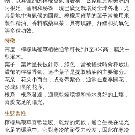
物，以其強烈的檸檬香氣而著稱。它原產於南美洲的
阿根廷、智利和秘魯，現已廣泛栽培於全球各地，尤
其是地中海氣候的國家。檸檬馬鞭草的葉子常被用來
製作精油、香料或藥草茶，具有鎮靜、舒緩和抗氧化
等多種功效。
特徵：
高度：檸檬馬鞭草植物通常可長到1至3米高，屬於中
型灌木。
葉子：葉片呈長披針形，綠色，當被搓揉時會釋放出
濃郁的檸檬香氣。這些葉子是提取精油的主要部分。
花朵：花朵小而白，或略帶紫色，通常在夏季開花，
形成細長的花序。
根系：根系發達，適應乾燥環境和排水良好的土壤，
喜愛充足的陽光。
生態習性：
檸檬馬鞭草喜歡溫暖、乾燥的氣候，適合生長在陽光
充足的環境中。它對寒冷的耐受力較差，因此在寒冷