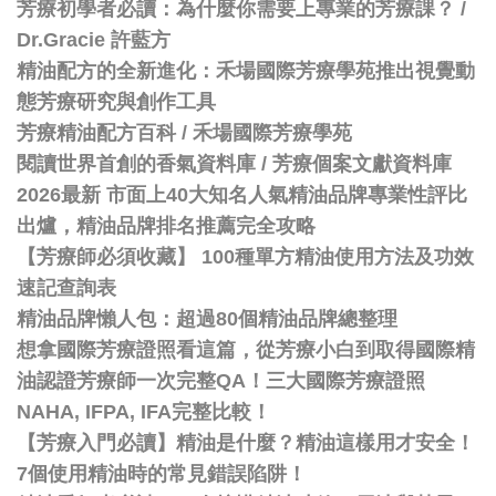
芳療初學者必讀：為什麼你需要上專業的芳療課？ /
Dr.Gracie 許藍方
精油配方的全新進化：禾場國際芳療學苑推出視覺動
態芳療研究與創作工具
芳療精油配方百科
/
禾場國際芳療學苑
閱讀世界首創的香氣資料庫 / 芳療個案文獻資料庫
2026最新 市面上40大知名人氣精油品牌專業性評比
出爐，精油品牌排名推薦完全攻略
【芳療師必須收藏】 100種單方精油使用方法及功效
速記查詢表
精油品牌懶人包：超過80個精油品牌總整理
想拿國際芳療證照看這篇，從芳療小白到取得國際精
油認證芳療師一次完整QA！三大國際芳療證照
NAHA, IFPA, IFA完整比較！
【芳療入門必讀】精油是什麼？精油這樣用才安全！
7個使用精油時的常見錯誤陷阱！