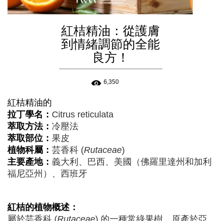
紅桔精油：從護膚
到情緒調節的全能
良方！
6,350
紅桔
精油的
拉丁學名：
Citrus reticulata
萃取方法：
冷壓法
萃取部位：
果皮
植物科屬：
芸香科 (
Rutaceae
)
主要產地：
義大利、巴西、美國（佛羅里達州和加利
福尼亞州）、西班牙
紅桔
的植物概述：
屬於芸香科 (
Rutaceae
) 的一種常綠果樹，原產於亞