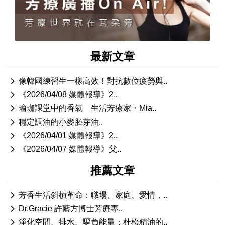
最新文章
像韓國練習生一樣高效！對抗數位疲勞與..
《2026/04/08 媒體報導》2..
瑜珈課堂中的香氣 生活芳療家・Mia..
穩定調油的小麥胚芽油..
《2026/04/01 媒體報導》2..
《2026/04/07 媒體報導》父..
推薦文章
芳香生活斜槓革命：職場、家庭、愛情，..
Dr.Gracie 許藍方博士芳療專..
淨化空間、排水、驅負能量：杜松精油的..