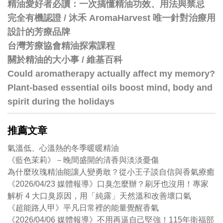
精油愛好者必讀：一次搞懂精油功效、用法與禁忌
完全有機認證 / 沐禾 AromaHarvest 唯一針對治療用
設計的芳療品牌
台灣芳療協會精油探索課程
關於精油的大小事 / 維基百科
Could aromatherapy actually affect my memory?
Plant-based essential oils boost mind, body and
spirit during the holidays
推薦文章
氣溫低、心溫熱的冬季暖暖精油
《藍色茉莉》－晚間盛開的清香與淡淡憂傷
為什麼玫瑰精油能讓人變勇敢？從小王子談自信與香氣療癒
《2026/04/23 媒體報導》口臭怎麼辦？刷牙也沒用！專家
解析 4 大口臭原因，用「純露」天然溫和改善壞口氣
《超能路人甲》平凡日常裡的能量覺醒香氣
《2026/04/06 媒體報導》不用再逼自己堅強！115年衛福部