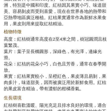
洲，特別是中國和印度。紅桔因其果實小巧、味道甜
美、容易剝皮而受到喜愛，現在在世界各地的熱帶和
亞熱帶地區廣泛種植。紅桔果實通常作為新鮮水果食
用，果皮則用來提取紅桔精油。
植物特徵
高度：紅桔樹通常高度在2至4米之間，樹冠圓潤且枝
葉繁茂。
葉片：葉子呈長橢圓形，深綠色，有光澤，邊緣光
滑。
花朵：紅桔的花朵小巧，白色且芳香，通常在春季開
放。
果實：紅桔果實較小，呈橙紅色，果皮薄且易剝，果
肉多汁，味道甜美，因而被廣泛用於新鮮食用。紅桔
的果皮富含精油，帶有濃郁的柑橘香氣。
生長環境
紅桔樹喜歡溫暖、陽光充足且排水良好的環境，適合