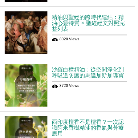
精油與聖經的跨時代連結：精
油心靈特質 × 聖經經文對照完
整列表
8020 Views
沙羅白樟精油：從空間淨化到
呼吸道防護的馬達加斯加瑰寶
3720 Views
西印度檀香不是檀香？一次認
識阿米香樹精油的香氣與芳療
應用