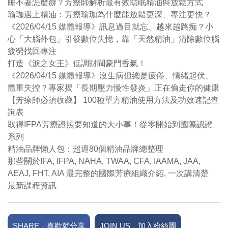
睡不著怎麼辦？芳療師解析最有效助眠精油與放鬆方式
瑜珈遇上精油：芳療瑜珈為什麼能放鬆更深、專注更快？
《2026/04/15 媒體報導》訊息過目就忘、越來越路痴？小
心「大腦外包」引發數位失憶，靠「天然精油」清除數位腦
疲勞找回專注
打造《淚之女王》低調財閥豪門香氣！
《2026/04/15 媒體報導》沒生病但總是疲倦、情緒起伏、
體重失控？專家揭「長期壓力慢性發炎」正在偷走你的健康
【芳療師必須收藏】 100種單方精油使用方法及功效速記查
詢表
取得IFPA芳療證照要知道的大小事！從零開始到國際認證
系列
精油品牌懶人包：超過80個精油品牌總整理
那些關於IFA, IFPA, NAHA, TWAA, CFA, IAAMA, JAA,
AEAJ, FHT, AIA 最完整的國際芳療組織介紹, 一次講清楚
最新課程資訊
SHARE．喜歡就分享
JOIN US．加入粉絲團