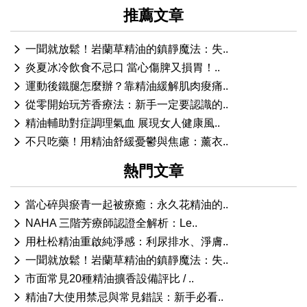
推薦文章
一聞就放鬆！岩蘭草精油的鎮靜魔法：失..
炎夏冰冷飲食不忌口 當心傷脾又損胃！..
運動後鐵腿怎麼辦？靠精油緩解肌肉痠痛..
從零開始玩芳香療法：新手一定要認識的..
精油輔助對症調理氣血 展現女人健康風..
不只吃藥！用精油舒緩憂鬱與焦慮：薰衣..
熱門文章
當心碎與瘀青一起被療癒：永久花精油的..
NAHA 三階芳療師認證全解析：Le..
用杜松精油重啟純淨感：利尿排水、淨膚..
一聞就放鬆！岩蘭草精油的鎮靜魔法：失..
市面常見20種精油擴香設備評比 / ..
精油7大使用禁忌與常見錯誤：新手必看..