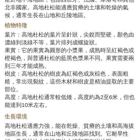
北非國家。高地杜松能適應貧瘠的土壤和乾燥的氣
候，通常生長在山地和丘陵地區。
植物特徵
葉片：高地杜松的葉片呈針狀，尖銳而堅硬，顏色由
濃綠到淡綠不等，葉片排列成螺旋狀。
果實：它的果實為圓形的小漿果，成熟時呈紅褐色或
橙褐色，與普通杜松的藍黑色漿果不同。果實需要兩
到三年才能成熟。
樹皮：高地杜松的樹皮為紅褐色或灰棕色，表面粗
糙，常出現裂紋，這些木材和樹皮是精油提取的主要
部位。
高度：高地杜松通常較低矮，高度約為2至6米，但也
能達到10米左右。
生長環境
高地杜松適應力強，能在乾燥、貧瘠的土壤和高海拔
地區生長，通常在山地和丘陵地區找到。它耐旱性