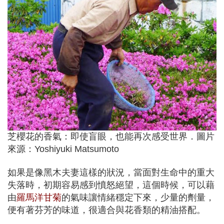
芝櫻花的香氣：即使盲眼，也能再次感受世界．圖片
來源：Yoshiyuki Matsumoto
如果是像黑木夫妻這樣的狀況，當面對生命中的重大
失落時，初期容易感到憤怒絕望，這個時候，可以藉
由
羅馬洋甘菊
的氣味讓情緒穩定下來，少量的劑量，
便有著芬芳的味道，很適合與花香類的精油搭配。