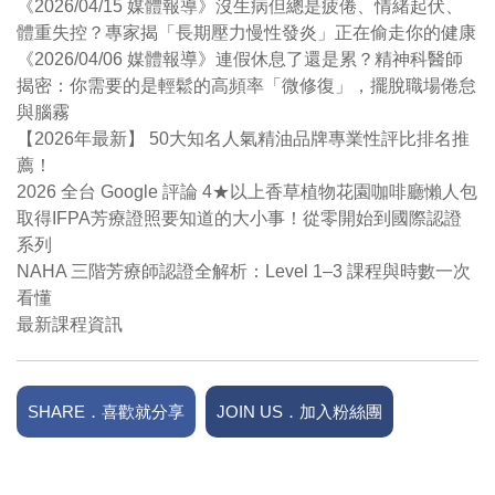
《2026/04/15 媒體報導》沒生病但總是疲倦、情緒起伏、
體重失控？專家揭「長期壓力慢性發炎」正在偷走你的健康
《2026/04/06 媒體報導》連假休息了還是累？精神科醫師
揭密：你需要的是輕鬆的高頻率「微修復」，擺脫職場倦怠
與腦霧
【2026年最新】 50大知名人氣精油品牌專業性評比排名推
薦！
2026 全台 Google 評論 4★以上香草植物花園咖啡廳懶人包
取得IFPA芳療證照要知道的大小事！從零開始到國際認證
系列
NAHA 三階芳療師認證全解析：Level 1–3 課程與時數一次
看懂
最新課程資訊
SHARE．喜歡就分享
JOIN US．加入粉絲團