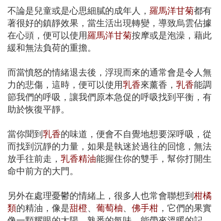
不論是兒童或是心思細膩的成年人，
羅馬洋甘菊
都有
著很好的鎮靜效果，當生活出現轉變，導致烏雲佔據
在心頭，便可以使用
羅馬洋甘菊
按摩或是泡澡，藉此
緩和無法負荷的重擔。
而當憤怒的情緒退去後，浮現而來的通常會是令人無
力的悲傷，這時，便可以使用
乳香
來薰香，
乳香
能調
節我們的呼吸，讓我們原本急促的呼吸找到平衡，有
助於恢復平靜。
當你聞到
乳香
的味道，便會不自覺地想要深呼吸，從
而找到沉靜的力量，如果是執迷於過往的回憶，無法
放手往前走，
乳香精油
能握住你的雙手，幫你打開生
命中前方的大門。
另外在處理憂鬱的情緒上，很多人也常會聯想到
柑橘
類
的精油，像是
甜橙
、
葡萄柚
、
佛手柑
，它們的果實
像一顆耀眼的太陽，熟悉的氣味，能帶來溫暖的記