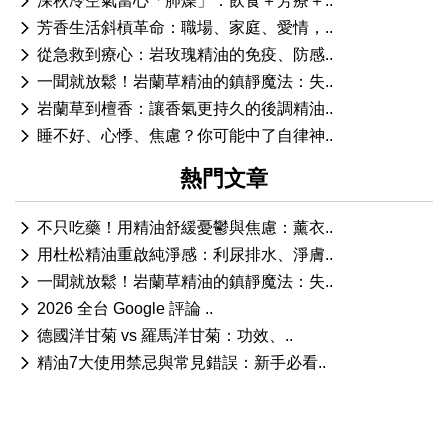
深秋冷空氣當心「肺燥」：飲食＋芳療＋..
芳香生活斜槓革命：職場、家庭、愛情，..
從急救到療心：岩玫瑰精油的免疫、防感..
一聞就放鬆！岩蘭草精油的鎮靜魔法：失..
岩蘭草到檀香：讓香氣更持久的後調精油..
睡不好、心悸、焦慮？你可能中了自律神..
熱門文章
不只吃藥！用精油舒緩憂鬱與焦慮：薰衣..
用杜松精油重啟純淨感：利尿排水、淨膚..
一聞就放鬆！岩蘭草精油的鎮靜魔法：失..
2026 全台 Google 評論 ..
德國洋甘菊 vs 羅馬洋甘菊：功效、..
精油7大使用禁忌與常見錯誤：新手必看..