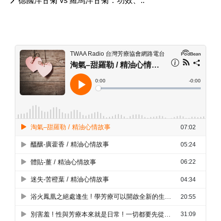
德國洋甘菊 vs 羅馬洋甘菊：功效、..