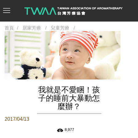
首頁
居家芳療
兒童芳療
我就是不愛睏！孩
子的睡前大暴動怎
麼辦？
2017/04/13
8,977