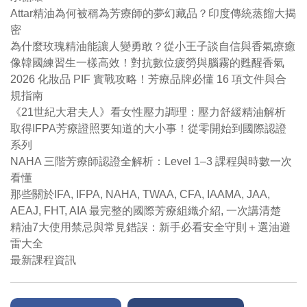
Attar精油為何被稱為芳療師的夢幻藏品？印度傳統蒸餾大揭
密
為什麼玫瑰精油能讓人變勇敢？從小王子談自信與香氣療癒
像韓國練習生一樣高效！對抗數位疲勞與腦霧的甦醒香氣
2026 化妝品 PIF 實戰攻略！芳療品牌必懂 16 項文件與合
規指南
《21世紀大君夫人》看女性壓力調理：壓力舒緩精油解析
取得IFPA芳療證照要知道的大小事！從零開始到國際認證
系列
NAHA 三階芳療師認證全解析：Level 1–3 課程與時數一次
看懂
那些關於IFA, IFPA, NAHA, TWAA, CFA, IAAMA, JAA,
AEAJ, FHT, AIA 最完整的國際芳療組織介紹, 一次講清楚
精油7大使用禁忌與常見錯誤：新手必看安全守則＋選油避
雷大全
最新課程資訊