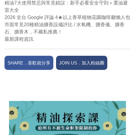
精油7大使用禁忌與常見錯誤：新手必看安全守則＋選油避
雷大全
2026 全台 Google 評論 4★以上香草植物花園咖啡廳懶人包
市面常見20種精油擴香設備評比 / 水氧機、擴香儀、擴香
石、擴香木，不藏私推薦！
最新課程資訊
SHARE．喜歡就分享
JOIN US．加入粉絲團