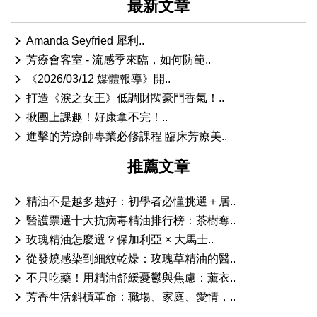
最新文章
Amanda Seyfried 犀利..
芳療會客室 - 流感季來臨，如何防範..
《2026/03/12 媒體報導》開..
打造《淚之女王》低調財閥豪門香氣！..
揪團上課趣！好康拿不完！..
進擊的芳療師專業必修課程 臨床芳療美..
推薦文章
精油不是越多越好：初學者必懂挑選＋居..
醫護票選十大抗病毒精油排行榜：茶樹奪..
玫瑰精油怎麼選？保加利亞 × 大馬士..
從發燒感染到細紋乾燥：玫瑰草精油的醫..
不只吃藥！用精油舒緩憂鬱與焦慮：薰衣..
芳香生活斜槓革命：職場、家庭、愛情，..