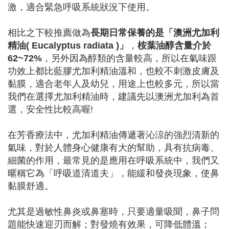
激，適合緊急呼吸系統狀況下使用。
相比之下較推薦做為
長期日常保養的是「澳洲尤加利
精油( Eucalyptus radiata )」
，
桉葉油醇含量介於
62~72%
，另外因為醇類的含量較高，所以在氣味跟
功效上都比藍膠尤加利精油溫和，也較不刺激皮膚及
黏膜，適合老年人及幼兒，用途上也較多元，所以當
我們在選擇尤加利精油時，建議先以澳洲尤加利為首
選，安全性比較高喔!
在芳香療法中，尤加利精油傳遞著沁涼的強烈清新的
氣味，對於人體身心健康有大的幫助，具有抗病毒、
細菌的作用，最常見的是應用在呼吸系統中，我們又
暱稱它為「呼吸道清道夫」，能緩和發炎現象，使鼻
黏膜舒適。
尤其是過敏性鼻炎或鼻塞時，只要適量吸聞，鼻子問
題能快速迎刃而解；對發燒有效果，可降低體溫；