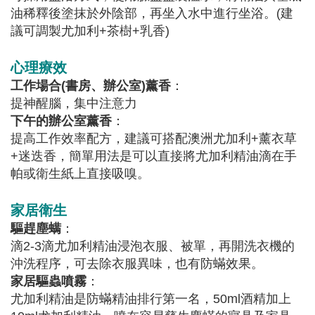
油稀釋後塗抹於外陰部，再坐入水中進行坐浴。(建
議可調製尤加利+茶樹+乳香)
心理療效
工作場合
(
書房
、
辦公室
)
薰香
：
提神醒腦，集中注意力
下午的辦公室薰香
：
提高工作效率配方，建議可搭配澳洲尤加利+薰衣草
+迷迭香，簡單用法是可以直接將尤加利精油滴在手
帕或衛生紙上直接吸嗅。
家居衛生
驅趕塵螨
：
滴2-3滴尤加利精油浸泡衣服、被單，再開洗衣機的
沖洗程序，可去除衣服異味，也有防蟎效果。
家居驅蟲噴霧
：
尤加利精油是防蟎精油排行第一名，50ml酒精加上