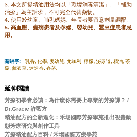
3. 本文所提精油用法均以「環境消毒清潔」、「輔助
治療」為主訴求，不可完全代替藥物。
4. 使用於幼童、哺乳媽媽、年長者要留意劑量調配。
5.
高血壓、癲癇患者及孕婦、嬰幼兒
、
蠶豆症患者忌
用。
關鍵字:
乳香
,
化學
,
嬰幼兒
,
尤加利
,
檸檬
,
泌尿道
,
精油
,
茶
樹
,
薰衣草
,
迷迭香
,
香茅
,
延伸閱讀
芳療初學者必讀：為什麼你需要上專業的芳療課？ /
Dr.Gracie 許藍方
精油配方的全新進化：禾場國際芳療學苑推出視覺動
態芳療研究與創作工具
芳療精油配方百科
/
禾場國際芳療學苑