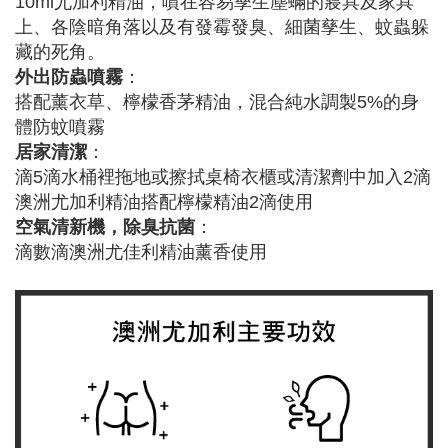
10ml尤加利精油，噴在容易孳生塵蟎的寢具及家具
上、各陰暗角落以及有發霉發臭、細菌孳生、蚊蟲躲
藏的死角。
外出防蟲噴霧
：
搭配薰衣草、檸檬香茅精油，混合純水調製5%的身
體防蚊噴霧
居家清潔
：
滴5滴水桶裡拖地或擦拭桌椅衣櫃或清潔劑中加入2滴
澳洲尤加利精油搭配檸檬精油2滴使用
空氣清新機，除臭抗菌
：
滴數滴澳洲尤佳利精油薰香使用