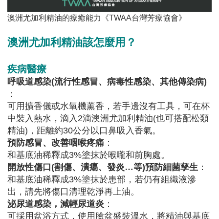
澳洲尤加利精油的療癒能力
《TWAA台灣芳療協會》
澳洲尤加利精油該怎麼用？
疾病醫療
呼吸道感染
(
流行性感冒
、病毒性感染、其他傳染病)
：
可用擴香儀或水氧機薰香，若手邊沒有工具，可在杯
中裝入熱水，滴入2滴澳洲尤加利精油(也可搭配松類
精油)，距離約30公分以口鼻吸入香氣。
預防感冒、改善咽喉疼痛
：
和基底油稀釋成3%塗抹於喉嚨和前胸處。
開放性傷口
(
割傷、潰瘍
、
發炎
…
等
)
預防細菌孳生
：
和基底油稀釋成3%塗抹於患部，若仍有組織液滲
出，請先將傷口清理乾淨再上油。
泌尿道感染，
減輕尿道炎
：
可採用盆浴方式，使用臉盆盛裝溫水，將精油與基底