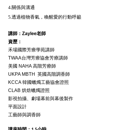
4.
關係與溝通
5.
透過植物香氣，喚醒
愛的行動呼籲
講師：Zaylee老師
資歷：
禾場國際芳療學苑講師
TWAA台灣芳療協會芳療講師
美國 NAHA 高階芳療師
UKPA MBTH 英國高階調香師
KCCA 韓國蠟燭工藝協會證照
CLAB 烘焙蠟燭證照
影視拍攝、劇場幕前與幕後製作
平面設計
工藝師與調香師
講座時間：1.5小時