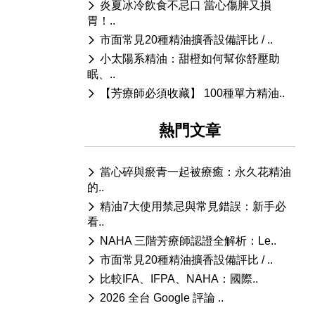
炎夏冰冷飲食不忌口 當心傷脾又損
胃！..
市面常見20種精油擴香設備評比 / ..
小太陽系精油：甜橙如何幫你舒壓助
眠、..
【芳療師必須收藏】 100種單方精油..
熱門文章
當心碎與瘀青一起被療癒：永久花精油
的..
精油7大使用禁忌與常見錯誤：新手必
看..
NAHA 三階芳療師認證全解析：Le..
市面常見20種精油擴香設備評比 / ..
比較IFA、IFPA、NAHA：國際..
2026 全台 Google 評論 ..