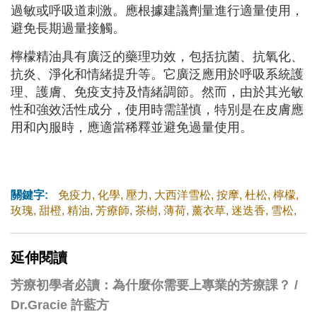
過敏或呼吸道刺激。應根據建議劑量進行適量使用，
避免長期過量接觸。
檸檬精油具有廣泛的藥理功效，包括抗菌、抗氧化、
抗炎、淨化和情緒提升等。它廣泛應用於呼吸系統護
理、護膚、免疫支持及情緒調節。然而，由於其光敏
性和強效活性成分，使用時需謹慎，特別是在皮膚應
用和內服時，應適當稀釋並避免過量使用。
關鍵字:
免疫力
,
化學
,
壓力
,
大西洋雪松
,
按摩
,
杜松
,
檸檬
,
玫瑰
,
甜橙
,
精油
,
芳療師
,
茶樹
,
薄荷
,
薰衣草
,
迷迭香
,
雪松
,
延伸閱讀
芳療初學者必讀：為什麼你需要上專業的芳療課？ /
Dr.Gracie 許藍方