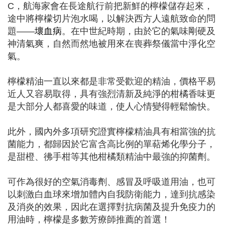
C，航海家會在長途航行前把新鮮的檸檬儲存起來，
途中將檸檬切片泡水喝，以解決西方人遠航致命的問
題——
壞血病
。在中世紀時期，由於它的氣味剛硬及
神清氣爽，自然而然地被用來在喪葬祭儀當中淨化空
氣。
檸檬精油一直以來都是非常受歡迎的精油，價格平易
近人又容易取得，具有強烈清新及純淨的柑橘香味更
是大部分人都喜愛的味道，使人心情變得輕鬆愉快。
此外，國內外多項研究證實檸檬精油具有相當強的抗
菌能力，都歸因於它富含高比例的單萜烯化學分子，
是甜橙、彿手柑等其他柑橘類精油中最強的抑菌劑。
可作為很好的空氣消毒劑、感冒及呼吸道用油，也可
以刺激白血球來增加體內自我防衛能力，達到抗感染
及消炎的效果，因此在選擇對抗病菌及提升免疫力的
用油時，檸檬是多數芳療師推薦的首選！