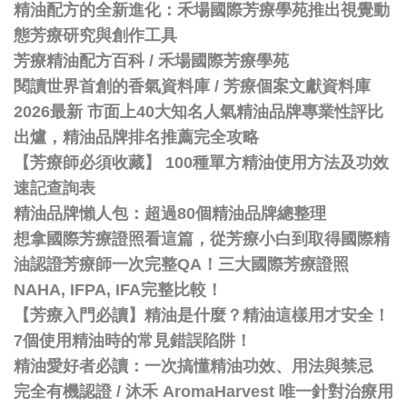
精油配方的全新進化：禾場國際芳療學苑推出視覺動
態芳療研究與創作工具
芳療精油配方百科
/
禾場國際芳療學苑
閱讀世界首創的香氣資料庫 / 芳療個案文獻資料庫
2026最新 市面上40大知名人氣精油品牌專業性評比
出爐，精油品牌排名推薦完全攻略
【芳療師必須收藏】 100種單方精油使用方法及功效
速記查詢表
精油品牌懶人包：超過80個精油品牌總整理
想拿國際芳療證照看這篇，從芳療小白到取得國際精
油認證芳療師一次完整QA！三大國際芳療證照
NAHA, IFPA, IFA完整比較！
【芳療入門必讀】精油是什麼？精油這樣用才安全！
7個使用精油時的常見錯誤陷阱！
精油愛好者必讀：一次搞懂精油功效、用法與禁忌
完全有機認證 / 沐禾 AromaHarvest 唯一針對治療用