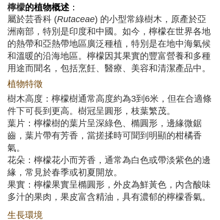
檸檬
的植物概述
：
屬於芸香科 (
Rutaceae
) 的小型常綠樹木，原產於亞
洲南部，特別是印度和中國。如今，檸檬在世界各地
的熱帶和亞熱帶地區廣泛種植，特別是在地中海氣候
和溫暖的沿海地區。檸檬因其果實的豐富營養和多種
用途而聞名，包括烹飪、醫療、美容和清潔產品中。
植物特徵
樹木高度：檸檬樹通常高度約為3到6米，但在合適條
件下可長到更高。樹冠呈圓形，枝葉繁茂。
葉片：檸檬樹的葉片呈深綠色、橢圓形，邊緣微鋸
齒，葉片帶有芳香，當搓揉時可聞到明顯的柑橘香
氣。
花朵：檸檬花小而芳香，通常為白色或帶淡紫色的邊
緣，常見於春季或初夏開放。
果實：檸檬果實呈橢圓形，外皮為鮮黃色，內含酸味
多汁的果肉，果皮富含精油，具有濃郁的檸檬香氣。
生長環境