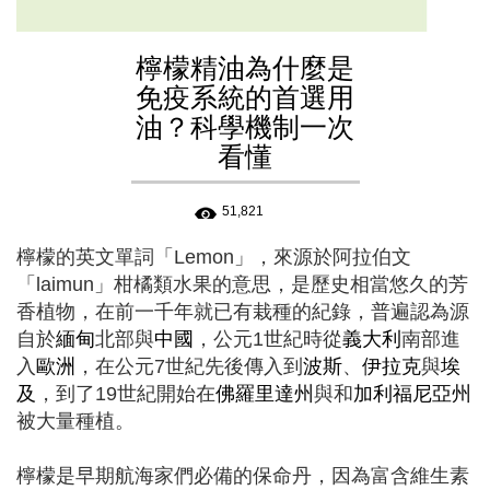
檸檬精油為什麼是
免疫系統的首選用
油？科學機制一次
看懂
51,821
檸檬的英文單詞「Lemon」，來源於阿拉伯文
「laimun」柑橘類水果的意思，是歷史相當悠久的芳
香植物，在前一千年就已有栽種的紀錄，普遍認為源
自於
緬甸
北部與
中國
，公元1世紀時從
義大利
南部進
入
歐洲
，在公元7世紀先後傳入到
波斯
、
伊拉克
與
埃
及
，到了19世紀開始在
佛羅里達州
與和
加利福尼亞州
被大量種植。
檸檬是早期航海家們必備的保命丹，因為富含維生素