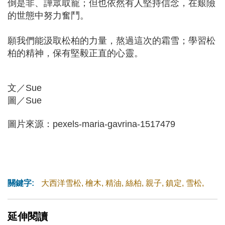
倒是非、譁眾取寵；但也依然有人堅持信念，在艱險
的世態中努力奮鬥。
願我們能汲取松柏的力量，熬過這次的霜雪；學習松
柏的精神，保有堅毅正直的心靈。
文／Sue
圖／Sue
圖片來源：pexels-maria-gavrina-1517479
關鍵字:
大西洋雪松
,
檜木
,
精油
,
絲柏
,
親子
,
鎮定
,
雪松
,
延伸閱讀