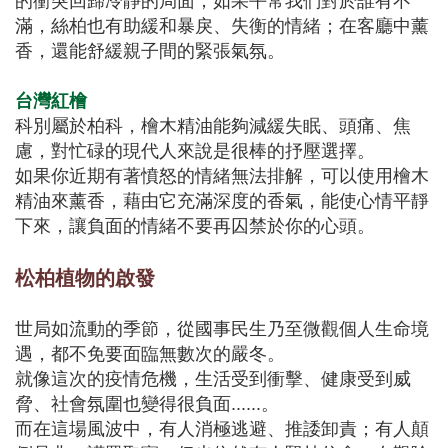
的衝突回歸冷靜的局面；如果平常我們對於誰有不
滿，絲柏也有助緩和暴戾、失衡的情緒；在客廳中薰
香，還能舒緩親子間的緊張氣氛。
台灣紅檜
科別屬於柏科，檜木精油能夠減緩失眠、頭痛、焦
慮，對忙碌的現代人來說是很棒的抒壓選擇。
如果你近期有著憤怒的情緒無法排解，可以使用檜木
精油來薰香，藉由它充滿深度的香氣，能使心情平靜
下來，讓負面的情緒不要再囚禁於你的心頭。
松柏植物的啟發
世局如流動的季節，從國事民生乃至微觀個人生命境
遇，都不免要面臨無數次的嚴冬。
就像這次的疫情危機，生活受到衝擊、健康受到威
脅、社會氛圍也變得很負面......。
而在這場風波中，有人消極逃避、推諉卸責；有人顛