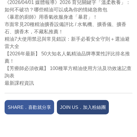
《2026/04/01 媒體報導》2026 育兒關鍵字「溫柔教養」：
如何不破功？哪些精油可以成為你的情緒急救包
《暴君的廚師》用香氣收服身邊「暴君」！
市面常見20種精油擴香設備評比 / 水氧機、擴香儀、擴香
石、擴香木，不藏私推薦！
精油7大使用禁忌與常見錯誤：新手必看安全守則＋選油避
雷大全
【2026年最新】 50大知名人氣精油品牌專業性評比排名推
薦！
【芳療師必須收藏】 100種單方精油使用方法及功效速記查
詢表
最新課程資訊
SHARE．喜歡就分享
JOIN US．加入粉絲團