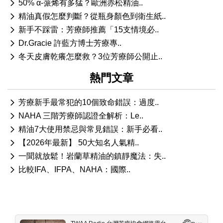
50% α-蒎烯有多猛？歐洲赤松精油..
精油真假怎麼判斷？從瓶身顏色到衛生紙..
新手不踩雷：芳療師推薦「15支情境必..
Dr.Gracie 許藍方博士芳療專..
冬天皮膚乾癢怎麼救？3位芳療師公開止..
熱門文章
芳療新手最常犯的10個致命錯誤：過度..
NAHA 三階芳療師認證全解析：Le..
精油7大使用禁忌與常見錯誤：新手必看..
【2026年最新】 50大知名人氣精..
一聞就放鬆！岩蘭草精油的鎮靜魔法：失..
比較IFA、IFPA、NAHA：國際..