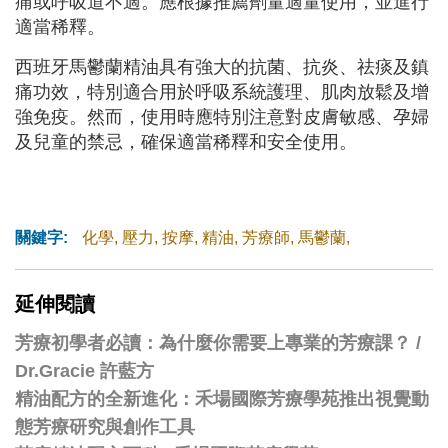
痛或呼吸道不適。應根據推薦劑量適量使用，並進行
適當稀釋。
西班牙馬鬱蘭精油具有強大的抗菌、抗炎、祛痰及鎮
痛功效，特別適合用於呼吸系統護理、肌肉放鬆及增
強免疫。然而，使用時應特別注意對皮膚敏感、孕婦
及兒童的禁忌，確保適當稀釋和安全使用。
關鍵字:
化學
,
壓力
,
按摩
,
精油
,
芳療師
,
馬鬱蘭
,
延伸閱讀
芳療初學者必讀：為什麼你需要上專業的芳療課？ /
Dr.Gracie 許藍方
精油配方的全新進化：禾場國際芳療學苑推出視覺動
態芳療研究與創作工具