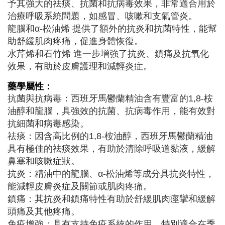
予其強大的祛痰、抗菌和抗病毒效果，非常適合用於
治療呼吸系統問題，如感冒、咳嗽和支氣管炎。
龍腦和α-松油烯 提供了額外的抗炎和抗菌特性，能幫
助舒緩肌肉疼痛，促進身體恢復。
水芹烯和石竹烯 進一步增強了抗炎、鎮痛及抗氧化
效果，有助於皮膚護理和減輕炎症。
藥學屬性：
抗菌與抗病毒：西班牙馬鬱蘭精油含有豐富的1,8-桉
油醇和龍腦，具強效的抗菌、抗病毒作用，能有效對
抗細菌和病毒感染。
祛痰：因含高比例的1,8-桉油醇，西班牙馬鬱蘭精油
具有極佳的祛痰效果，有助於清除呼吸道黏液，緩解
鼻塞和咳嗽症狀。
抗炎：精油中的龍腦、α-松油烯等成分具抗炎特性，
能減輕皮膚炎症及關節或肌肉疼痛。
鎮痛：其抗炎和鎮痛特性有助於舒緩肌肉痙攣和緩解
頭痛及其他疼痛。
免疫增強：具有支持免疫系統的作用，特別適合在季