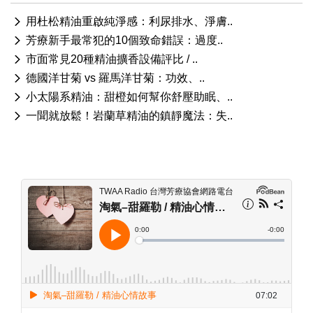
用杜松精油重啟純淨感：利尿排水、淨膚..
芳療新手最常犯的10個致命錯誤：過度..
市面常見20種精油擴香設備評比 / ..
德國洋甘菊 vs 羅馬洋甘菊：功效、..
小太陽系精油：甜橙如何幫你舒壓助眠、..
一聞就放鬆！岩蘭草精油的鎮靜魔法：失..