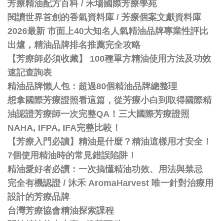
芳療精油配方百科
/
禾場國際芳療學苑
閱讀世界首創的香氣資料庫 / 芳療個案文獻資料庫
2026最新 市面上40大知名人氣精油品牌專業性評比
出爐，精油品牌排名推薦完全攻略
【芳療師必須收藏】 100種單方精油使用方法及功效
速記查詢表
精油品牌懶人包：超過80個精油品牌總整理
想拿國際芳療證照看這篇，從芳療小白到取得國際精
油認證芳療師一次完整QA！三大國際芳療證照
NAHA, IFPA, IFA完整比較！
【芳療入門必讀】精油是什麼？精油這樣用才安全！
7個使用精油時的常見錯誤陷阱！
精油愛好者必讀：一次搞懂精油功效、用法與禁忌
完全有機認證 / 沐禾 AromaHarvest 唯一針對治療用
設計的芳療品牌
台灣芳療協會精油探索課程