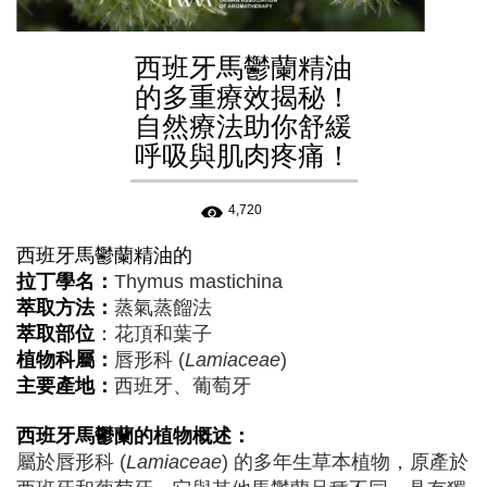
西班牙馬鬱蘭精油
的多重療效揭秘！
自然療法助你舒緩
呼吸與肌肉疼痛！
4,720
西班牙馬鬱蘭
精油的
拉丁學名：
Thymus mastichina
萃取方法：
蒸氣蒸餾法
萃取部位
：
花頂和葉子
植物科屬：
唇形科 (
Lamiaceae
)
主要產地：
西班牙、葡萄牙
西班牙馬鬱蘭
的植物概述：
屬於唇形科 (
Lamiaceae
) 的多年生草本植物，原產於