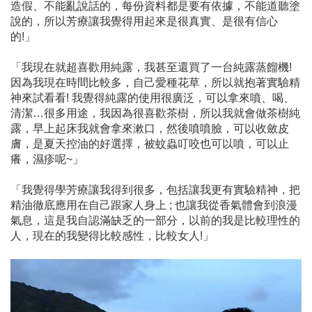
造假、不能亂說話的，每份資料都是要有依據，不能道聽塗
說的，所以芳療讓我覺得用起來是很真實、是很有信心
的!」
「我現在就超喜歡用純露，我甚至還買了一台純露蒸餾機!
因為我現在時間比較多，自己愛種花草，所以就抱著實驗精
神來試看看! 我覺得純露的使用很廣泛，可以拿來噴、喝、
清潔…很多用途，我因為很喜歡茶樹，所以我就會做茶樹純
露，早上起床我就會拿來漱口，然後噴噴臉，可以收斂皮
膚，是夏天控油的好選擇，被蚊蟲叮咬也可以噴，可以止
癢，濕疹呢~」
「我覺得學芳療讓我得到很多，包括讓我更有實驗精神，把
精油徹底應用在自己跟家人身上 ; 也讓我從香氣體會到浪漫
氣息，這是我自認滿缺乏的一部分，以前的我是比較理性的
人，現在的我變得比較感性，比較女人!」