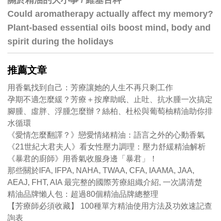
關於精油的大小事 / 維基百科
Could aromatherapy actually affect my memory?
Plant-based essential oils boost mind, body and
spirit during the holidays
推薦文章
用香氣找到自己：芳療讓她的人生不再只剩工作
孕期不適怎麼緩？芳療＋按摩助眠、止吐、抗水腫一次搞定
腳腫、虛胖、浮腫怎麼辦？絲柏、杜松與葡萄柚精油助你排
水循環
《愛情怎麼翻譯？》戀愛情緒精油：語言之外的心動香氣
《21世紀大君夫人》看女性壓力調理：壓力舒緩精油解析
《暴君的廚師》用香氣收服身邊「暴君」！
那些關於IFA, IFPA, NAHA, TWAA, CFA, IAAMA, JAA,
AEAJ, FHT, AIA 最完整的國際芳療組織介紹, 一次講清楚
精油品牌懶人包：超過80個精油品牌總整理
【芳療師必須收藏】 100種單方精油使用方法及功效速記查
詢表