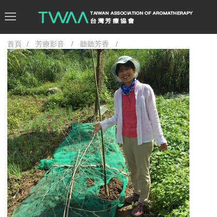
首頁
芳療影音
聽聽芳香