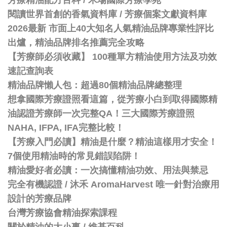
芳療精油配方百科
/
禾場國際芳療學苑
閱讀世界首創的香氣資料庫 / 芳療個案文獻資料庫
2026最新 市面上40大知名人氣精油品牌專業性評比
出爐，精油品牌排名推薦完全攻略
【芳療師必須收藏】 100種單方精油使用方法及功效
速記查詢表
精油品牌懶人包：超過80個精油品牌總整理
想拿國際芳療證照看這篇，從芳療小白到取得國際精
油認證芳療師一次完整QA！三大國際芳療證照
NAHA, IFPA, IFA完整比較！
【芳療入門必讀】精油是什麼？精油這樣用才安全！
7個使用精油時的常見錯誤陷阱！
精油愛好者必讀：一次搞懂精油功效、用法與禁忌
完全有機認證 / 沐禾 AromaHarvest 唯一針對治療用
設計的芳療品牌
台灣芳療協會精油探索課程