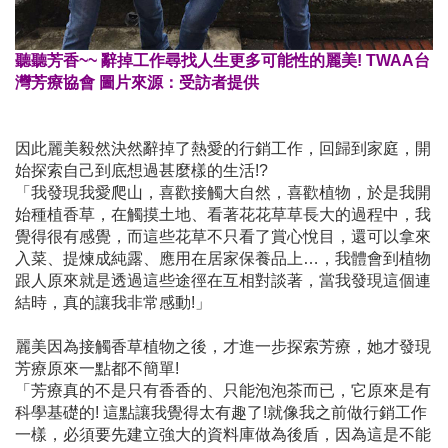
聽聽芳香~~ 辭掉工作尋找人生更多可能性的麗美! TWAA台
灣芳療協會 圖片來源：受訪者提供
因此麗美毅然決然辭掉了熱愛的行銷工作，回歸到家庭，開
始探索自己到底想過甚麼樣的生活!?
「我發現我愛爬山，喜歡接觸大自然，喜歡植物，於是我開
始種植香草，在觸摸土地、看著花花草草長大的過程中，我
覺得很有感覺，而這些花草不只看了賞心悅目，還可以拿來
入菜、提煉成純露、應用在居家保養品上…，我體會到植物
跟人原來就是透過這些途徑在互相對談著，當我發現這個連
結時，真的讓我非常感動!」
麗美因為接觸香草植物之後，才進一步探索芳療，她才發現
芳療原來一點都不簡單!
「芳療真的不是只有香香的、只能泡泡茶而已，它原來是有
科學基礎的! 這點讓我覺得太有趣了!就像我之前做行銷工作
一樣，必須要先建立強大的資料庫做為後盾，因為這是不能