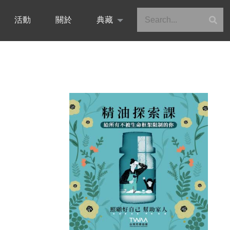
活動
關於
典藏