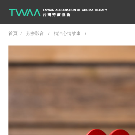
首頁
芳療影音
精油心情故事