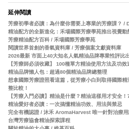
延伸閱讀
芳療初學者必讀：為什麼你需要上專業的芳療課？ / Dr.
精油配方的全新進化：禾場國際芳療學苑推出視覺動
芳療精油配方百科
/
禾場國際芳療學苑
閱讀世界首創的香氣資料庫 / 芳療個案文獻資料庫
2026最新 市面上40大知名人氣精油品牌專業性評
【芳療師必須收藏】 100種單方精油使用方法及功效
精油品牌懶人包：超過80個精油品牌總整理
想拿國際芳療證照看這篇，從芳療小白到取得國際精油認證
整比較！
【芳療入門必讀】精油是什麼？精油這樣用才安全！
精油愛好者必讀：一次搞懂精油功效、用法與禁忌
完全有機認證 / 沐禾 AromaHarvest 唯一針對治
台灣芳療協會精油探索課程
關於精油的大小事 / 維基百科