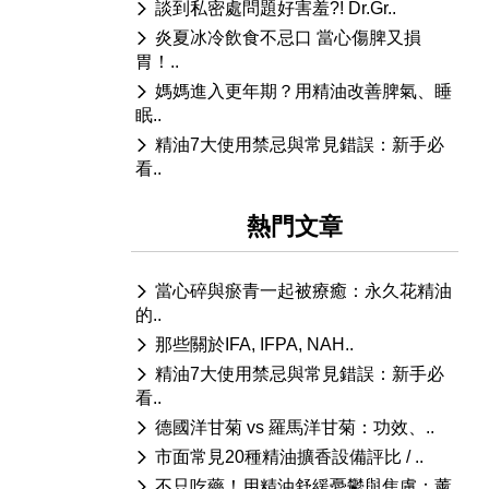
談到私密處問題好害羞?! Dr.Gr..
炎夏冰冷飲食不忌口 當心傷脾又損
胃！..
媽媽進入更年期？用精油改善脾氣、睡
眠..
精油7大使用禁忌與常見錯誤：新手必
看..
熱門文章
當心碎與瘀青一起被療癒：永久花精油
的..
那些關於IFA, IFPA, NAH..
精油7大使用禁忌與常見錯誤：新手必
看..
德國洋甘菊 vs 羅馬洋甘菊：功效、..
市面常見20種精油擴香設備評比 / ..
不只吃藥！用精油舒緩憂鬱與焦慮：薰