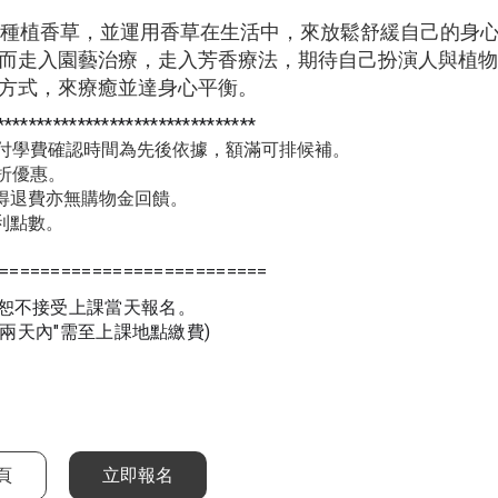
歡種植香草，並運用香草在生活中，來放鬆舒緩自己的身
而走入園藝治療，走入芳香療法，期待自己扮演人與植
方式，來療癒並達身心平衡。
********************************
繳付學費確認時間為先後依據，額滿可排候補。
折優惠
。
得退費亦無購物金回饋。
利點數
。
==========================
，恕不接受上課當天報名。
"兩天內"需至上課地點繳費)
頁