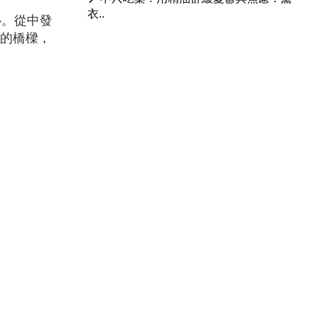
衣..
心。從中發
物的橋樑，