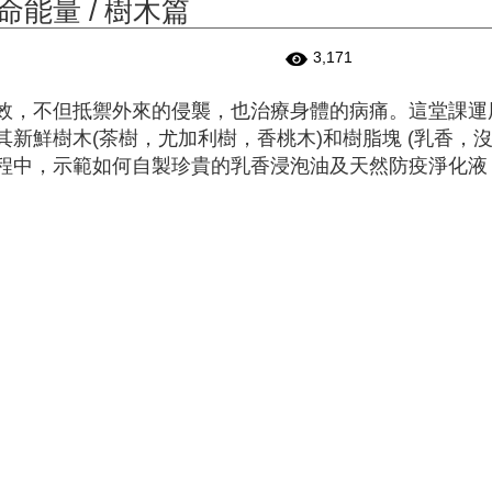
能量 / 樹木篇
3,171
效，不但抵禦外來的侵襲，也治療身體的病痛。這堂課運
新鮮樹木(茶樹，尤加利樹，香桃木)和樹脂塊 (乳香，沒
程中，示範如何自製珍貴的乳香浸泡油及天然防疫淨化液