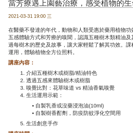
當芳療遇上園藝治療，感受植物的生命
2021-03-31 19:00 三
在醫藥不發達的年代，動物和人類受惠於藥用植物功
五感體驗方式和芳療的嗅聞，認識五種樹木類精油及其
過每樹木的歷史及故事，讓大家輕鬆了解其功效。課
運用，體驗植物全方位照料。
講座內容：
1. 介紹五種樹木或樹脂/精油特色
2. 透過五感來體驗樹木或樹脂
3. 嗅覺比對：花草味道 vs 精油香氣嗅覺
4. 生活運用示範：
• 自製乳香或沒藥浸泡油(10ml)
• 自製樹香酊劑，防疫防蚊淨化空間用
5. 生活創意手作