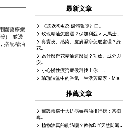
最新文章
《2026/04/23 媒體報導》口..
用園藝療癒
玫瑰精油怎麼選？保加利亞 × 大馬士..
藥)，並透
鼻竇炎、感染、皮膚濕疹怎麼處理？綠
，搭配精油
花..
為什麼橙花精油這麼貴？功效、成分與
安..
小心慢性疲勞症候群找上你！..
瑜珈課堂中的香氣 生活芳療家・Mia..
推薦文章
醫護票選十大抗病毒精油排行榜：茶樹
奪..
植物油真的能防曬？教你DIY天然防曬..