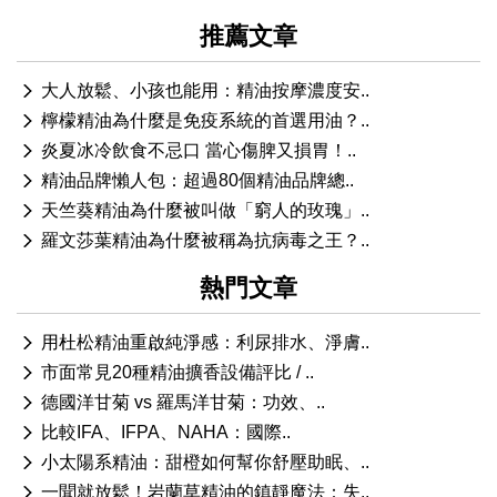
推薦文章
大人放鬆、小孩也能用：精油按摩濃度安..
檸檬精油為什麼是免疫系統的首選用油？..
炎夏冰冷飲食不忌口 當心傷脾又損胃！..
精油品牌懶人包：超過80個精油品牌總..
天竺葵精油為什麼被叫做「窮人的玫瑰」..
羅文莎葉精油為什麼被稱為抗病毒之王？..
熱門文章
用杜松精油重啟純淨感：利尿排水、淨膚..
市面常見20種精油擴香設備評比 / ..
德國洋甘菊 vs 羅馬洋甘菊：功效、..
比較IFA、IFPA、NAHA：國際..
小太陽系精油：甜橙如何幫你舒壓助眠、..
一聞就放鬆！岩蘭草精油的鎮靜魔法：失..