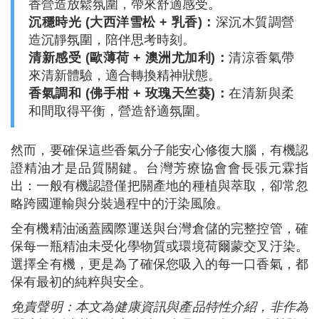
香營造放鬆氛圍，帶來舒適感受。
沉穩時光 (大西洋雪松 + 乳香)：
深沉木質調營
造沉靜氛圍，陪伴思考時刻。
清新感受 (歐薄荷 + 澳洲尤加利)：
清涼香氣帶
來清新體驗，適合轉換精神狀態。
香氣調和 (佛手柑 + 玫瑰天竺葵)：
在清新與柔
和間取得平衡，營造舒適氛圍。
然而，要確保這些香氣分子能安心修復大腦，有機認
證精油才是品質關鍵。台灣芳療協會會長張元霖指
出：一般有機認證僅把關產地的種植與萃取，卻常忽
略跨國運輸與分裝過程中的汙染風險。
全有機精油涵蓋國際運送與台灣倉儲的完整控管，確
保每一瓶精油未受化學物質或環境荷爾蒙交叉汙染。
選擇全有機，更是為了確保您吸入的每一口香氣，都
保有最初的純粹與安全。
免責聲明：本文為健康資訊與產品特性介紹，非作為