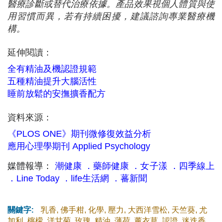
醫療診斷或替代治療依據。產品效果視個人體質與使
用習慣而異，若有持續困擾，建議諮詢專業醫療機
構。
延伸閱讀：
全有精油及機認證規範
五種精油提升大腦活性
睡前放鬆的安撫擴香配方
資料來源：
《PLOS ONE》期刊微修復效益分析
應用心理學期刊 Applied Psychology
媒體報導：
潮健康
．
藥師健康
．
女子漾
．
四季線上
．
Line Today
．
life生活網
．
蕃新聞
關鍵字:
乳香
,
佛手柑
,
化學
,
壓力
,
大西洋雪松
,
天竺葵
,
尤
加利
,
檸檬
,
洋甘菊
,
玫瑰
,
精油
,
薄荷
,
薰衣草
,
認證
,
迷迭香
,