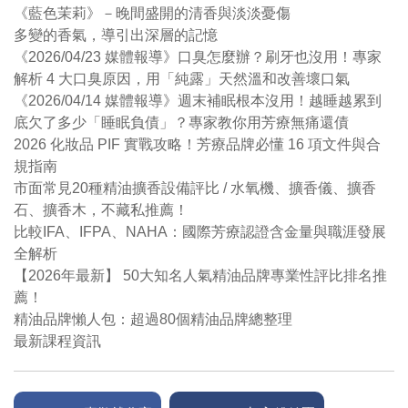
《藍色茉莉》－晚間盛開的清香與淡淡憂傷
多變的香氣，導引出深層的記憶
《2026/04/23 媒體報導》口臭怎麼辦？刷牙也沒用！專家
解析 4 大口臭原因，用「純露」天然溫和改善壞口氣
《2026/04/14 媒體報導》週末補眠根本沒用！越睡越累到
底欠了多少「睡眠負債」？專家教你用芳療無痛還債
2026 化妝品 PIF 實戰攻略！芳療品牌必懂 16 項文件與合
規指南
市面常見20種精油擴香設備評比 / 水氧機、擴香儀、擴香
石、擴香木，不藏私推薦！
比較IFA、IFPA、NAHA：國際芳療認證含金量與職涯發展
全解析
【2026年最新】 50大知名人氣精油品牌專業性評比排名推
薦！
精油品牌懶人包：超過80個精油品牌總整理
最新課程資訊