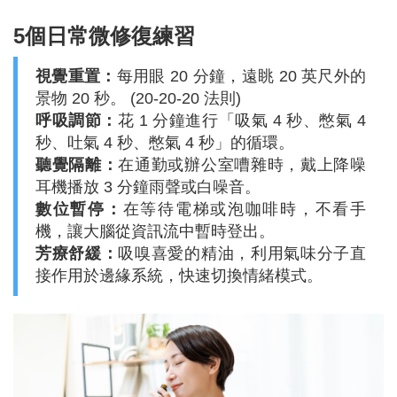
5個日常微修復練習
視覺重置：
每用眼 20 分鐘，遠眺 20 英尺外的
景物 20 秒。 (20-20-20 法則)
呼吸調節：
花 1 分鐘進行「吸氣 4 秒、憋氣 4
秒、吐氣 4 秒、憋氣 4 秒」的循環。
聽覺隔離：
在通勤或辦公室嘈雜時，戴上降噪
耳機播放 3 分鐘雨聲或白噪音。
數位暫停：
在等待電梯或泡咖啡時，不看手
機，讓大腦從資訊流中暫時登出。
芳療舒緩：
吸嗅喜愛的精油，利用氣味分子直
接作用於邊緣系統，快速切換情緒模式。