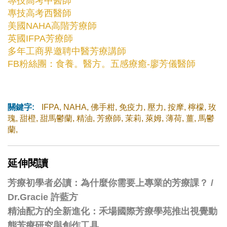
專技高考中醫師
專技高考西醫師
美國NAHA高階芳療師
英國IFPA芳療師
多年工商界邀聘中醫芳療講師
FB粉絲團：
食養。醫方。五感療癒-廖芳儀醫師
關鍵字:
IFPA
,
NAHA
,
佛手柑
,
免疫力
,
壓力
,
按摩
,
檸檬
,
玫
瑰
,
甜橙
,
甜馬鬱蘭
,
精油
,
芳療師
,
茉莉
,
萊姆
,
薄荷
,
薑
,
馬鬱
蘭
,
延伸閱讀
芳療初學者必讀：為什麼你需要上專業的芳療課？ /
Dr.Gracie 許藍方
精油配方的全新進化：禾場國際芳療學苑推出視覺動
態芳療研究與創作工具