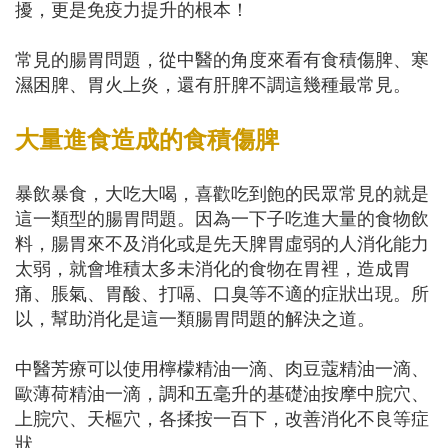
擾，更是免疫力提升的根本！
常見的腸胃問題，從中醫的角度來看有食積傷脾、寒
濕困脾、胃火上炎，還有肝脾不調這幾種最常見。
大量進食造成的
食積傷脾
暴飲暴食，大吃大喝，喜歡吃到飽的民眾常見的就是
這一類型的腸胃問題。因為一下子吃進大量的食物飲
料，腸胃來不及消化或是先天脾胃虛弱的人消化能力
太弱，就會堆積太多未消化的食物在胃裡，造成胃
痛、脹氣、胃酸、打嗝、口臭等不適的症狀出現。所
以，幫助消化是這一類腸胃問題的解決之道。
中醫芳療可以使用檸檬精油一滴、肉豆蔻精油一滴、
歐薄荷精油一滴，調和五毫升的基礎油按摩中脘穴、
上脘穴、天樞穴，各揉按一百下，改善消化不良等症
狀。