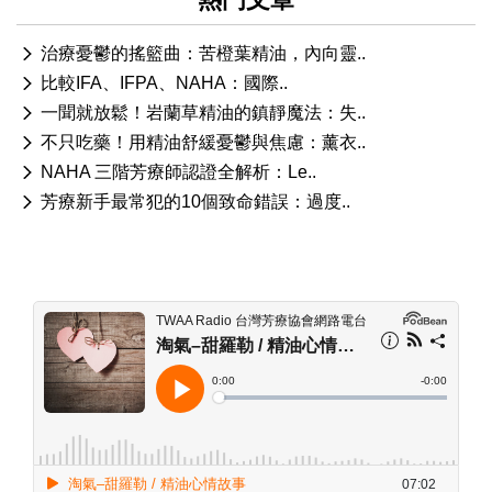
治療憂鬱的搖籃曲：苦橙葉精油，內向靈..
比較IFA、IFPA、NAHA：國際..
一聞就放鬆！岩蘭草精油的鎮靜魔法：失..
不只吃藥！用精油舒緩憂鬱與焦慮：薰衣..
NAHA 三階芳療師認證全解析：Le..
芳療新手最常犯的10個致命錯誤：過度..