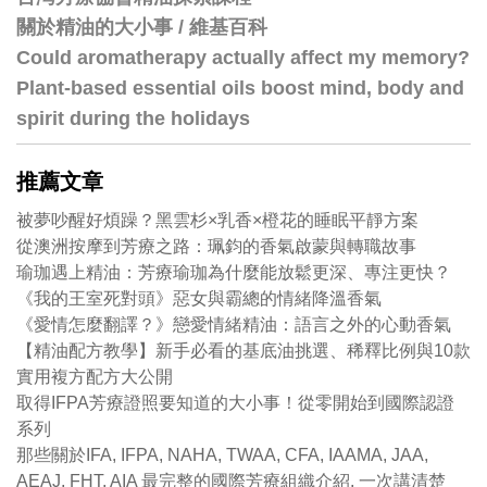
關於精油的大小事 / 維基百科
Could aromatherapy actually affect my memory?
Plant-based essential oils boost mind, body and
spirit during the holidays
推薦文章
被夢吵醒好煩躁？黑雲杉×乳香×橙花的睡眠平靜方案
從澳洲按摩到芳療之路：珮鈞的香氣啟蒙與轉職故事
瑜珈遇上精油：芳療瑜珈為什麼能放鬆更深、專注更快？
《我的王室死對頭》惡女與霸總的情緒降溫香氣
《愛情怎麼翻譯？》戀愛情緒精油：語言之外的心動香氣
【精油配方教學】新手必看的基底油挑選、稀釋比例與10款
實用複方配方大公開
取得IFPA芳療證照要知道的大小事！從零開始到國際認證
系列
那些關於IFA, IFPA, NAHA, TWAA, CFA, IAAMA, JAA,
AEAJ, FHT, AIA 最完整的國際芳療組織介紹, 一次講清楚