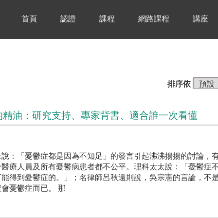
首頁
認證
課程
網路課程
講座
排序依
的精油：研究支持、專家背書、適合誰一次看懂
上說：「憂鬱症都是因為不知足」的發言引起沸沸揚揚的討論，
於醫療人員及所有憂鬱病患者都不公平。理科太太說：「憂鬱症
可能得到憂鬱症的。」；名律師呂秋遠則說，吳宗憲的言論，不
會憂鬱症而已。 那