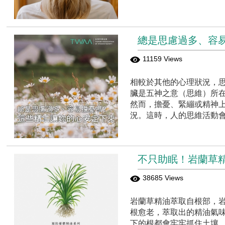
總是思慮過多、容
11159 Views
相較於其他的心理狀況，
臟是五神之意（思維）所
然而，擔憂、緊繃或精神
況。這時，人的思維活動
不只助眠！岩蘭草精
38685 Views
岩蘭草精油萃取自根部，岩
根愈老，萃取出的精油氣味
下的根都會牢牢抓住土壤