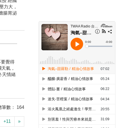
授 經國
作壓力大，
膽腸胃泌
不要覺得
爛天氣，
冬天情緒
總筆數： 164
+11
»