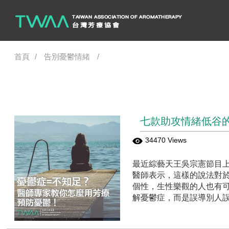
首頁
告別憂鬱情緒
七款助攻情緒低谷
34470 Views
最近綜藝天王吳宗憲節目
醫師表示，這樣的說法對
個性，生性樂觀的人也有
解憂鬱症，而是誤導別人誤