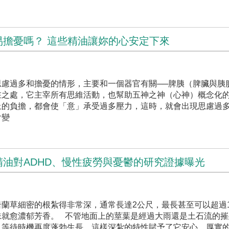
易擔憂嗎？ 這些精油讓妳的心安定下來
思慮過多和擔憂的情形，主要和一個器官有關──脾胰（脾臟與胰
在之處，它主宰所有思維活動，也幫助五神之神（心神）概念化
上的負擔，都會使「意」承受過多壓力，這時，就會出現思慮過
會變
油對ADHD、慢性疲勞與憂鬱的研究證據曝光
蘭草細密的根紮得非常深，通常長達2公尺，最長甚至可以超過1
就愈濃郁芳香。 ​不管地面上的莖葉是經過大雨還是土石流的
，等待時機再度蓬勃生長。這樣深紮的特性賦予了它安心、厚實