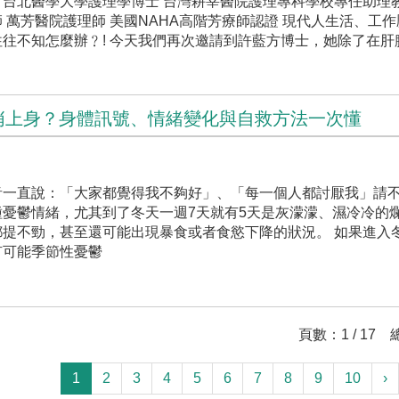
 台北醫學大學護理學博士 台灣耕莘醫院護理專科學校專任助理教
 萬芳醫院護理師 美國NAHA高階芳療師認證 現代人生活、工
往不知怎麼辦﹖! 今天我們再次邀請到許藍方博士，她除了在肝
悄上身？身體訊號、情緒變化與自救方法一次懂
音一直說：「大家都覺得我不夠好」、「每一個人都討厭我」請
憂鬱情緒，尤其到了冬天一週7天就有5天是灰濛濛、濕冷冷的
提不勁，甚至還可能出現暴食或者食慾下降的狀況。 如果進入
有可能季節性憂鬱
頁數：1 / 17 
1
2
3
4
5
6
7
8
9
10
›