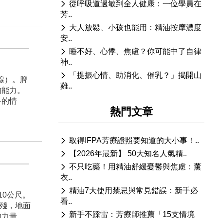
從呼吸道過敏到全人健康：一位學員在
芳..
大人放鬆、小孩也能用：精油按摩濃度
安..
睡不好、心悸、焦慮？你可能中了自律
神..
「提振心情、助消化、催乳？」揭開山
腺）。脾
雞..
的能力。
多的情
熱門文章
取得IFPA芳療證照要知道的大小事！..
【2026年最新】 50大知名人氣精..
不只吃藥！用精油舒緩憂鬱與焦慮：薰
衣..
精油7大使用禁忌與常見錯誤：新手必
0公尺。
看..
摧殘，地面
新手不踩雷：芳療師推薦「15支情境
的力量，