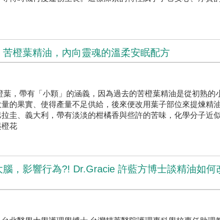
：苦橙葉精油，內向靈魂的溫柔安眠配方
n」的苦橙葉，帶有「小顆」的涵義，因為過去的苦橙葉精油是從初熟的
量的果實、使得產量不足供給，後來便改用葉子部位來提煉精油
巴拉圭、義大利，帶有淡淡的柑橘香與些許的苦味，化學分子近
起橙花
，影響行為?! Dr.Gracie 許藍方博士談精油如