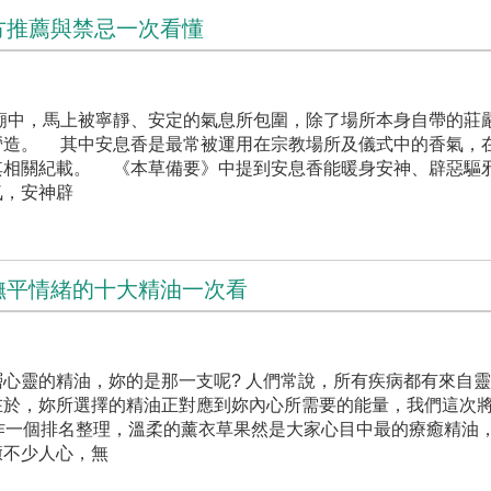
方推薦與禁忌一次看懂
廟中，馬上被寧靜、安定的氣息所包圍，除了場所本身自帶的莊
造。 ⠀ 其中安息香是最常被運用在宗教場所及儀式中的香氣，
相關紀載。 ⠀ 《本草備要》中提到安息香能暖身安神、辟惡驅邪
氣，安神辟
撫平情緒的十大精油一次看
心靈的精油，妳的是那一支呢? 人們常說，所有疾病都有來自
在於，妳所選擇的精油正對應到妳內心所需要的能量，我們這次
作一個排名整理，溫柔的薰衣草果然是大家心目中最的療癒精油
癒不少人心，無