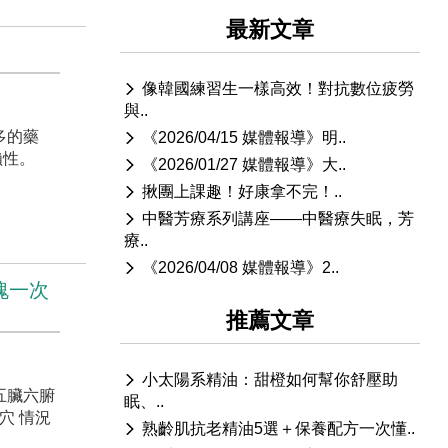
最新文章
像韓國練習生一樣高效！對抗數位疲勞
與..
多的藥
《2026/04/15 媒體報導》明..
依賴性。
《2026/01/27 媒體報導》大..
揪團上課趣！好康拿不完！..
中醫芳療系列講座——中醫療失眠，芳
療..
《2026/04/08 媒體報導》2..
瑰一次
推薦文章
小太陽系精油：甜橙如何幫你舒壓助
五臟六腑
眠、..
穴 情況
熟齡肌抗老精油5選＋保養配方一次懂..