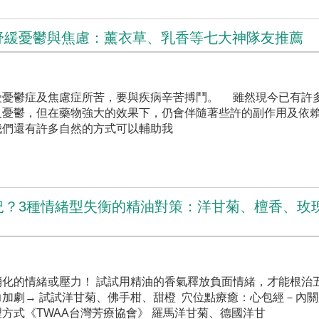
舒緩憂鬱與焦慮：薰衣草、乳香等七大神隊友推薦
受憂鬱症及焦慮症所苦，要與疾病辛苦搏鬥。 雖然現今已有許
及憂鬱，但在藥物強大的效果下，仍會伴隨著些許的副作用及
我們還有許多自然的方式可以輔助我
況？3種情緒型失衡的精油對策：洋甘菊、檀香、玫
化的情緒或壓力！ 試試用精油的香氣釋放負面情緒，才能根治
加劇→ 試試洋甘菊、佛手柑、甜橙 穴位點療癒：心包經－內關
方式《TWAA台灣芳療協會》 羅馬洋甘菊、德國洋甘