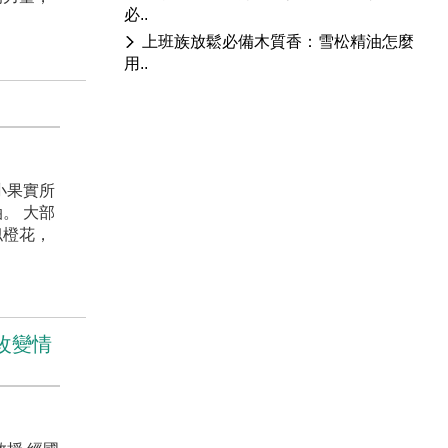
必..
上班族放鬆必備木質香：雪松精油怎麼
用..
小果實所
。 大部
似橙花，
何改變情