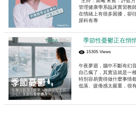
主持：晨曦 來賓：許藍方
管理健康學系臨床實習教師
在情緒上有很多困擾，卻往
尿科有專
季節性憂鬱正在悄
15305 Views
午夜夢迴，腦中不斷有幻
自己瘋了，其實這就是一種
特別容易覺得做什麼事情都
低落、疲倦感太嚴重，很