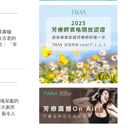
嚴肅穆
在古老的
： 「辛
靈魂深處的
將大家所
，最令人