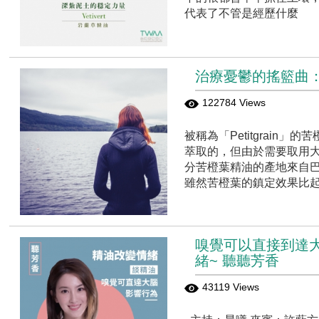
代表了不管是經歷什麼
治療憂鬱的搖籃曲
122784 Views
被稱為「Petitgrai
萃取的，但由於需要取用大
分苦橙葉精油的產地來自
雖然苦橙葉的鎮定效果比
嗅覺可以直接到達大腦
緒~ 聽聽芳香
43119 Views