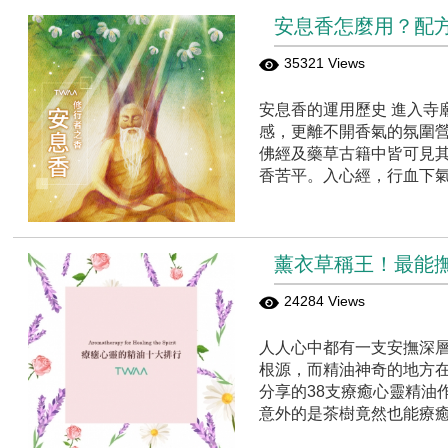
安息香怎麼用？配
35321 Views
安息香的運用歷史 進入寺
感，更離不開香氣的氛圍營
佛經及藥草古籍中皆可見其
香苦平。入心經，行血下
薰衣草稱王！最能
24284 Views
人人心中都有一支安撫深層
根源，而精油神奇的地方
分享的38支療癒心靈精油
意外的是茶樹竟然也能療