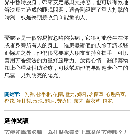
界中暫時脫身，帶來安定感與支持感，也可以有效地
解決壓力造成的睡眠問題，適合剛經歷了重大打擊的
時刻，或是長期接收負面能量的人。
憂鬱症是一個容易被忽略的疾病，它很可能發生在你
或者身旁所有人的身上，罹患憂鬱症的人除了請求醫
師協助之外，他們很需要家人朋友支持和援手，可以
善用芳香療法的力量紓緩壓力、放鬆心情，醫師藥物
加上心理及輔助治療，可以幫助他們早點趕走心中的
烏雲，見到明亮的陽光。
關鍵字:
乳香
,
佛手柑
,
依蘭
,
壓力
,
婦科
,
岩蘭草
,
心理諮商
,
橙花
,
洋甘菊
,
玫瑰
,
精油
,
芳療師
,
茉莉
,
薰衣草
,
鎮定
,
延伸閱讀
芳療初學者必讀：為什麼你需要上專業的芳療課？ /