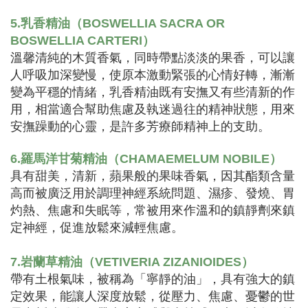
5.乳香精油（BOSWELLIA SACRA OR
BOSWELLIA CARTERI）
溫馨清純的木質香氣，同時帶點淡淡的果香，可以讓
人呼吸加深變慢，使原本激動緊張的心情好轉，漸漸
變為平穩的情緒，乳香精油既有安撫又有些清新的作
用，相當適合幫助焦慮及執迷過往的精神狀態，用來
安撫躁動的心靈，是許多芳療師精神上的支助。
6.羅馬洋甘菊精油（CHAMAEMELUM NOBILE）
具有甜美，清新，蘋果般的果味香氣，因其酯類含量
高而被廣泛用於調理神經系統問題、濕疹、發燒、胃
灼熱、焦慮和失眠等，常被用來作溫和的鎮靜劑來鎮
定神經，促進放鬆來減輕焦慮。
7.岩蘭草精油（VETIVERIA ZIZANIOIDES）
帶有土根氣味，被稱為「寧靜的油」，具有強大的鎮
定效果，能讓人深度放鬆，從壓力、焦慮、憂鬱的世