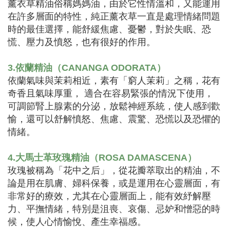
薰衣草精油俗稱媽媽油，由於它性情溫和，又能運用
在許多層面的特性，純正薰衣草一直是處理情緒問題
時的最佳選擇，能舒緩焦慮、憂鬱，對於失眠、恐
慌、壓力及憤怒，也有很好的作用。
3.依蘭精油（CANANGA ODORATA）
依蘭氣味與茉莉相近，素有「窮人茉莉」之稱，花有
奇香且氣味厚重， 適合在容易緊張的情況下使用，
可調節腎上腺素的分泌，放鬆神經系統，使人感到歡
愉，還可以舒解憤怒、焦慮、震驚、恐慌以及恐懼的
情緒。
4.大馬士革玫瑰精油（ROSA DAMASCENA）
玫瑰被稱為「花中之后」，從花瓣萃取出的精油，不
論是用在肌膚、婦科保養，或是運用在心靈層面，有
非常好的療效，尤其在心靈層面上，能有效紓解壓
力、平撫情緒，特別是沮喪、哀傷、忌妒和憎惡的時
候，使人心情愉悅、產生幸福感。