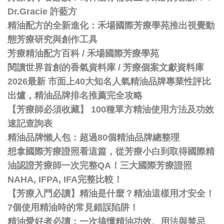
Dr.Gracie 許藍方
精油配方的全新進化：禾場國際芳療學苑推出視覺動
態芳療研究與創作工具
芳療精油配方百科
/
禾場國際芳療學苑
閱讀世界首創的香氣資料庫 / 芳療個案文獻資料庫
2026最新 市面上40大知名人氣精油品牌專業性評比
出爐，精油品牌排名推薦完全攻略
【芳療師必須收藏】 100種單方精油使用方法及功效
速記查詢表
精油品牌懶人包：超過80個精油品牌總整理
想拿國際芳療證照看這篇，從芳療小白到取得國際精
油認證芳療師一次完整QA！三大國際芳療證照
NAHA, IFPA, IFA完整比較！
【芳療入門必讀】精油是什麼？精油這樣用才安全！
7個使用精油時的常見錯誤陷阱！
精油愛好者必讀：一次搞懂精油功效、用法與禁忌