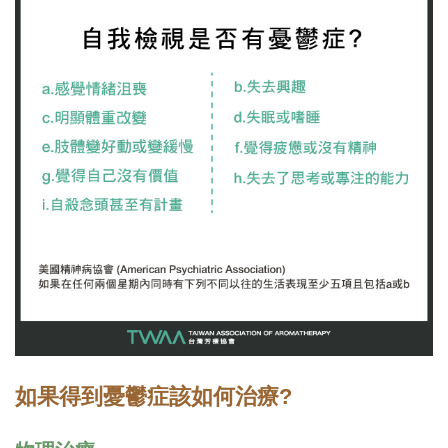
如果
得到憂鬱症
該
如何治療?