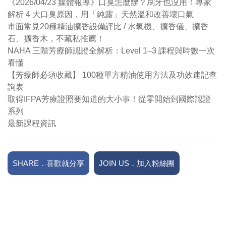
《2026/04/23 媒體報導》口臭怎麼辦？刷牙也沒用！專家
解析 4 大口臭原因，用「純露」天然溫和改善壞口氣
市面常見20種精油擴香設備評比 / 水氧機、擴香儀、擴香
石、擴香木，不藏私推薦！
NAHA 三階芳療師認證全解析：Level 1–3 課程與時數一次
看懂
【芳療師必須收藏】 100種單方精油使用方法及功效速記查
詢表
取得IFPA芳療證照要知道的大小事！從零開始到國際認證
系列
最新課程資訊
SHARE．喜歡就分享
JOIN US．加入粉絲團