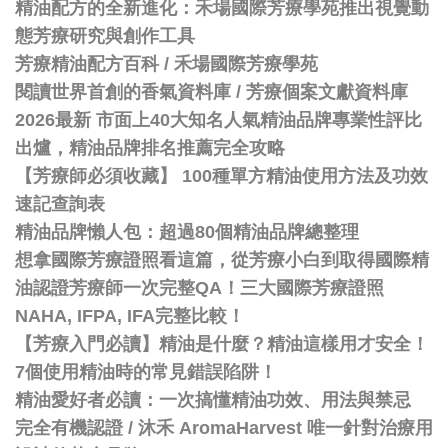
精油配方的全新進化：禾場國際芳療學苑推出視覺動
態芳療研究與創作工具
芳療精油配方百科
/
禾場國際芳療學苑
閱讀世界首創的香氣資料庫 / 芳療個案文獻資料庫
2026最新 市面上40大知名人氣精油品牌專業性評比
出爐，精油品牌排名推薦完全攻略
【芳療師必須收藏】 100種單方精油使用方法及功效
速記查詢表
精油品牌懶人包：超過80個精油品牌總整理
想拿國際芳療證照看這篇，從芳療小白到取得國際精
油認證芳療師一次完整QA！三大國際芳療證照
NAHA, IFPA, IFA完整比較！
【芳療入門必讀】精油是什麼？精油這樣用才安全！
7個使用精油時的常見錯誤陷阱！
精油愛好者必讀：一次搞懂精油功效、用法與禁忌
完全有機認證 / 沐禾 AromaHarvest 唯一針對治療用