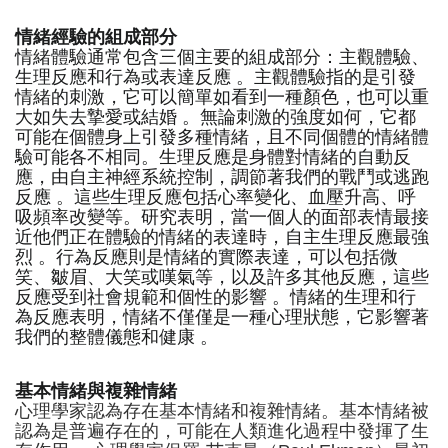
情緒經驗的組成部分
情緒體驗通常包含三個主要的組成部分：主觀體驗、
生理反應和行為或表達反應 。主觀體驗指的是引發
情緒的刺激，它可以簡單如看到一種顏色，也可以重
大如失去摯愛或結婚 。無論刺激的強度如何，它都
可能在個體身上引發多種情緒，且不同個體的情緒體
驗可能各不相同。生理反應是身體對情緒的自動反
應，由自主神經系統控制，調節著我們的戰鬥或逃跑
反應 。這些生理反應包括心率變化、血壓升高、呼
吸頻率改變等。研究表明，當一個人的面部表情最接
近他們正在體驗的情緒的表達時，自主生理反應最強
烈 。行為反應則是情緒的實際表達，可以包括微
笑、皺眉、大笑或嘆氣等，以及許多其他反應，這些
反應受到社會規範和個性的影響 。情緒的生理和行
為反應表明，情緒不僅僅是一種心理狀態，它影響著
我們的整體儀態和健康 。
基本情緒與複雜情緒
心理學家認為存在基本情緒和複雜情緒。基本情緒被
認為是普遍存在的，可能在人類進化過程中發揮了生