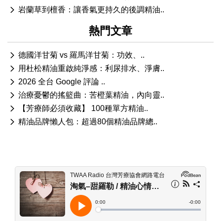
岩蘭草到檀香：讓香氣更持久的後調精油..
熱門文章
德國洋甘菊 vs 羅馬洋甘菊：功效、..
用杜松精油重啟純淨感：利尿排水、淨膚..
2026 全台 Google 評論 ..
治療憂鬱的搖籃曲：苦橙葉精油，內向靈..
【芳療師必須收藏】 100種單方精油..
精油品牌懶人包：超過80個精油品牌總..