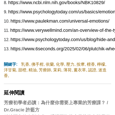
https://www.ncbi.nlm.nih.gov/books/NBK10829/
8.
https://www.psychologytoday.com/us/basics/emotio
9.
https://www.paulekman.com/universal-emotions/
10.
https://www.verywellmind.com/an-overview-of-the-
11.
https://www.psychologytoday.com/us/blog/hide-an
12.
https://www.6seconds.org/2025/02/06/plutchik-whe
13.
關鍵字:
乳香
,
佛手柑
,
依蘭
,
化學
,
壓力
,
按摩
,
檀香
,
檸檬
,
洋甘菊
,
甜橙
,
精油
,
芳療師
,
茉莉
,
薄荷
,
薰衣草
,
認證
,
迷迭
香
,
延伸閱讀
芳療初學者必讀：為什麼你需要上專業的芳療課？ /
Dr.Gracie 許藍方