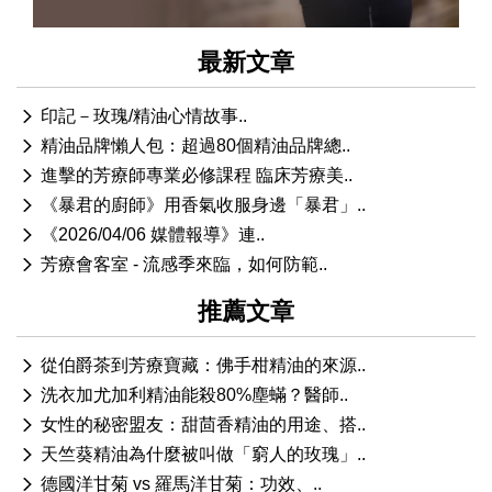
最新文章
印記－玫瑰/精油心情故事..
精油品牌懶人包：超過80個精油品牌總..
進擊的芳療師專業必修課程 臨床芳療美..
《暴君的廚師》用香氣收服身邊「暴君」..
《2026/04/06 媒體報導》連..
芳療會客室 - 流感季來臨，如何防範..
推薦文章
從伯爵茶到芳療寶藏：佛手柑精油的來源..
洗衣加尤加利精油能殺80%塵蟎？醫師..
女性的秘密盟友：甜茴香精油的用途、搭..
天竺葵精油為什麼被叫做「窮人的玫瑰」..
德國洋甘菊 vs 羅馬洋甘菊：功效、..