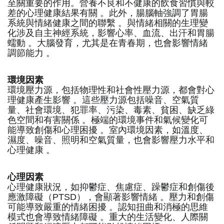
至關重要的作用。營養不良和不健康的飲食習慣與較
差的心理健康結果有關 。此外，腸腦軸強調了胃腸
系統與情緒健康之間的聯繫 。與情緒相關的生理變
化涉及自主神經系統，影響心率、血流、出汗和胃腸
蠕動 。大腦發育，尤其是在青春期，也會影響情緒
調節能力 。
環境因素
環境壓力源，包括物理性和社會性壓力源，都會對心
理健康產生影響 。這些壓力源包括噪音、空氣質
量、社會環境、犯罪率、污染、毒素、貧困、缺乏綠
色空間和有害關係 。極端的環境事件和氣候變化可
能導致創傷和心理困擾 。室內環境因素，如溫度、
濕度、噪音、照明和空氣質量，也會影響壓力水平和
心理健康 。
心理因素
心理健康狀況，如抑鬱症、焦慮症、躁鬱症和創傷後
應激障礙（PTSD），會顯著影響情緒 。壓力和創傷
可能導致嚴重的情緒困擾 。認知扭曲和消極的思維
模式也會導致情緒障礙 。重大的生活變化、人際關