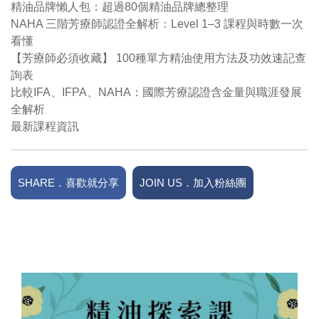
精油品牌懶人包：超過80個精油品牌總整理
NAHA 三階芳療師認證全解析：Level 1–3 課程與時數一次
看懂
【芳療師必須收藏】 100種單方精油使用方法及功效速記查
詢表
比較IFA、IFPA、NAHA：國際芳療認證含金量與職涯發展
全解析
最新課程資訊
SHARE．喜歡就分享
JOIN US．加入粉絲團