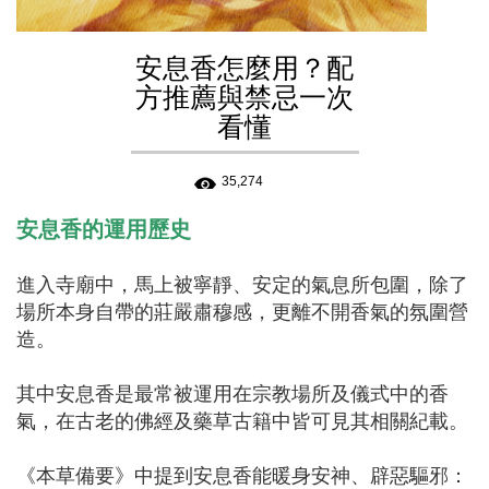
安息香怎麼用？配
方推薦與禁忌一次
看懂
35,274
安息香的運用歷史
進入寺廟中，馬上被寧靜、安定的氣息所包圍，除了
場所本身自帶的莊嚴肅穆感，更離不開香氣的氛圍營
造。
⠀
其中安息香是最常被運用在宗教場所及儀式中的香
氣，在古老的佛經及藥草古籍中皆可見其相關紀載。
⠀
《本草備要》中提到安息香能暖身安神、辟惡驅邪：