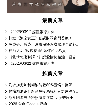
最新文章
《2026/03/17 媒體報導》你..
打造《淚之女王》低調財閥豪門香氣！..
鼻竇炎、感染、皮膚濕疹怎麼處理？綠花..
精油之后 *玫瑰精油* 為何如此昂貴..
《愛情怎麼翻譯？》戀愛情緒精油：語言..
《2026/03/22 媒體報導》專..
推薦文章
洗衣加尤加利精油能殺80%塵蟎？醫師..
檸檬精油為什麼是免疫系統的首選用油？..
想拿國際芳療證照就看這篇 ，從芳療小..
2026 全台 Google 評論 ..