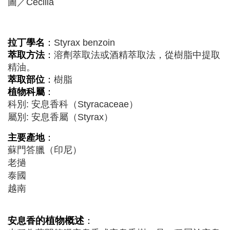
圖／Cecilia
拉丁學名
：
Styrax benzoin
萃取方法
：
溶劑萃取法或酒精萃取法，從樹脂中提取
精油。
萃取部位
：
樹脂
植物科屬
：
科別: 安息香科（Styracaceae）
屬別: 安息香屬（Styrax）
主要產地
：
蘇門答臘（印尼）
老撾
泰國
越南
的植物概述
安息香
：