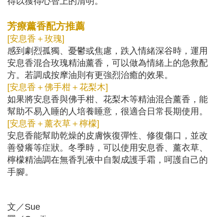
得以獲得心智上的清明。
⠀
芳療薰香配方推薦
[安息香＋玫瑰]
感到劇烈孤獨、憂鬱或焦慮，跌入情緒深谷時，運用
安息香混合玫瑰精油薰香，可以做為情緒上的急救配
方。若調成按摩油則有更強烈治癒的效果。
[安息香＋佛手柑＋花梨木]
如果將安息香與佛手柑、花梨木等精油混合薰香，能
幫助不易入睡的人培養睡意，很適合日常長期使用。
[安息香＋薰衣草＋檸檬]
安息香能幫助乾燥的皮膚恢復彈性、修復傷口，並改
善發癢等症狀。冬季時，可以使用安息香、薰衣草、
檸檬精油調在無香乳液中自製成護手霜，呵護自己的
手腳。
文／Sue