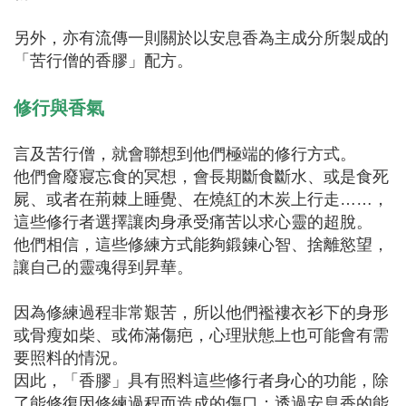
⠀
另外，亦有流傳一則關於以安息香為主成分所製成的
「苦行僧的香膠」配方。
⠀
修行與香氣
言及苦行僧，就會聯想到他們極端的修行方式。
他們會廢寢忘食的冥想，會長期斷食斷水、或是食死
屍、或者在荊棘上睡覺、在燒紅的木炭上行走……，
這些修行者選擇讓肉身承受痛苦以求心靈的超脫。
他們相信，這些修練方式能夠鍛鍊心智、捨離慾望，
讓自己的靈魂得到昇華。
因為修練過程非常艱苦，所以他們襤褸衣衫下的身形
或骨瘦如柴、或佈滿傷疤，心理狀態上也可能會有需
要照料的情況。
因此，「香膠」具有照料這些修行者身心的功能，除
了能修復因修練過程而造成的傷口；透過安息香的能