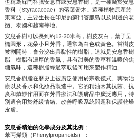
也稱為蘇門答臘安息香或安息香樹，是一種屬於安息
香科（Styracaceae）的落葉喬木。這種植物原產於
東南亞，主要生長在印尼的蘇門答臘島以及周邊的老
撾、泰國和越南等地。
安息香樹可以長到約12-20米高，樹皮灰白，葉子呈
橢圓形，花朵小且芳香，通常為白色或黃色。當樹皮
被割開時，會分泌出具黏性的樹脂，這就是安息香樹
脂。樹脂有濃厚的香氣，具有甜美的香草和溫暖的焦
糖氣味，這種樹脂經過萃取後可用來製作精油。
安息香樹脂在歷史上被廣泛使用於宗教儀式、藥物治
療以及香水和化妝品製造中。它的精油因其抗菌、抗
炎和鎮靜作用而在芳香療法和護膚品中廣泛應用，特
別適合用於舒緩情緒、改善呼吸系統問題和保護乾燥
皮膚。
安息香
精油的化學成分及其比例
：
苯丙烯類（Phenylpropanoids）：