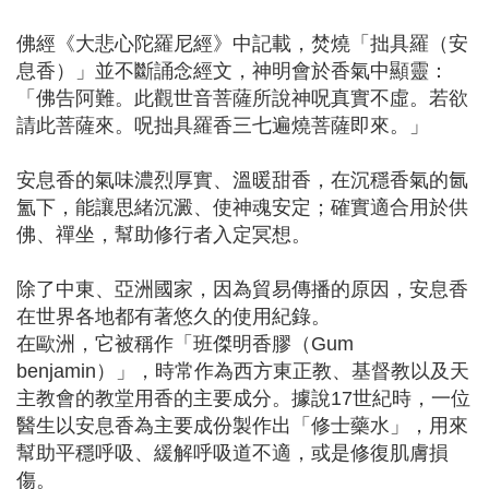
⠀
佛經《大悲心陀羅尼經》中記載，焚燒「拙具羅（安
息香）」並不斷誦念經文，神明會於香氣中顯靈：
「佛告阿難。此觀世音菩薩所說神呪真實不虛。若欲
請此菩薩來。呪拙具羅香三七遍燒菩薩即來。」
⠀
安息香的氣味濃烈厚實、溫暖甜香，在沉穩香氣的氤
氳下，能讓思緒沉澱、使神魂安定；確實適合用於供
佛、禪坐，幫助修行者入定冥想。
⠀
除了中東、亞洲國家，因為貿易傳播的原因，安息香
在世界各地都有著悠久的使用紀錄。
在歐洲，它被稱作「班傑明香膠（Gum
benjamin）」，時常作為西方東正教、基督教以及天
主教會的教堂用香的主要成分。據說17世紀時，一位
醫生以安息香為主要成份製作出「修士藥水」，用來
幫助平穩呼吸、緩解呼吸道不適，或是修復肌膚損
傷。