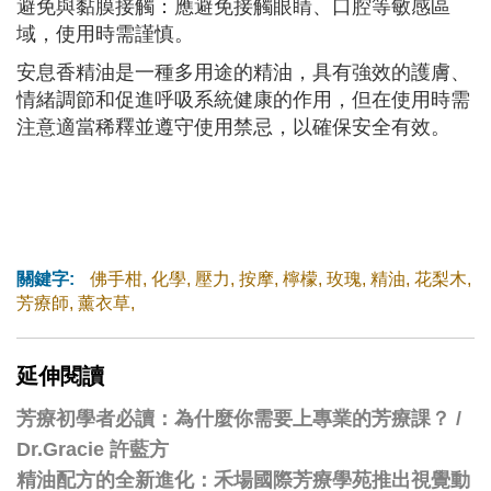
避免與黏膜接觸：應避免接觸眼睛、口腔等敏感區
域，使用時需謹慎。
安息香精油是一種多用途的精油，具有強效的護膚、
情緒調節和促進呼吸系統健康的作用，但在使用時需
注意適當稀釋並遵守使用禁忌，以確保安全有效。
關鍵字:
佛手柑
,
化學
,
壓力
,
按摩
,
檸檬
,
玫瑰
,
精油
,
花梨木
,
芳療師
,
薰衣草
,
延伸閱讀
芳療初學者必讀：為什麼你需要上專業的芳療課？ /
Dr.Gracie 許藍方
精油配方的全新進化：禾場國際芳療學苑推出視覺動