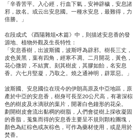
「辛香苦平。入心經，行血下氣，安神辟穢，安息諸
邪，故名。或云出安息國。一種水安息，最難得，力
倍勝。」
⠀
在段成式 《酉陽雜俎•木篇》中，則描述安息香的發
源地、植物外觀及生長特性：
「安息香樹，出波斯國，波斯呼為辟邪。樹長三丈，
皮色黃黑，葉有四角，經寒不凋。二月開花，黃色，
花心微碧，不結實。刻其樹皮，其膠如飴，名安息
香。六七月堅凝，乃取之。燒之通神明，辟眾惡。」
⠀
波斯國、安息國位在現今的伊朗高原及中亞地區，原
產於中亞的安息香，樹身可長至20公尺高，有著深棕
色的樹皮及水滴狀的葉片，開著白色鐘形的花朵。
劃開樹皮會流出黏稠的樹脂，人們會從樹上採收凝固
的香脂，蒐集而得的安息香主要呈不規則顆粒團塊，
顏色為紅棕色或灰棕色，可作為藥材使用，或是用於
焚香。