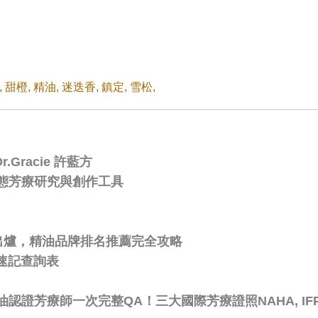
,
甜橙
,
精油
,
迷迭香
,
鎮定
,
雪松
,
Gracie 許藍方
態芳療研究與創作工具
比出爐，精油品牌排名推薦完全攻略
速記查詢表
芳療師一次完整QA！三大國際芳療證照NAHA, IFPA,