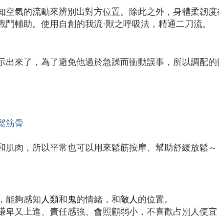
知空氣的流動來辨別出對方位置。除此之外，身體柔韌度
戰鬥輔助。使用自創的我流·獸之呼吸法，精通二刀流。
示出來了，為了避免他過於急躁而衝動誤事，所以調配的
鬆筋骨
和肌肉，所以平常也可以用來鬆筋按摩、幫助舒緩放鬆～
，能夠感知
人類
和
鬼
的情緒，和
敵人
的位置。
謙卑又上進、責任感強、會照顧弱小，不喜歡占別人便宜