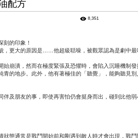
油配方
8,351
深刻的印象！
貌，更大的原因是……他超級聒噪，被觀眾認為是劇中最
開始崩潰，然而在極度緊張及恐懼時，會陷入沉睡機制發
純青的地步。此外，他有著極佳的「聽覺」，能夠聽見別
同伴及朋友的事，即使再害怕仍會挺身而出，碰到比他弱
潰狀態通常是戰鬥開始前和剛遇到敵人時才會出現，戰鬥