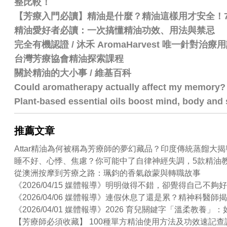
整比較！
【芳療入門必讀】精油是什麼？精油這樣用才安全！
精油愛好者必讀：一次搞懂精油功效、用法與禁忌
完全有機認證 / 沐禾 AromaHarvest 唯一針對治
台灣芳療協會精油探索課程
關於精油的大小事 / 維基百科
Could aromatherapy actually affect my memory?
Plant-based essential oils boost mind, body and s
推薦文章
Attar精油為何被稱為芳療師的夢幻藏品？印度傳統蒸餾大揭
睡不好、心悸、焦慮？你可能中了自律神經失調，5款精油
從澳洲按摩到芳療之路：珮鈞的香氣啟蒙與轉職故事
《2026/04/15 媒體報導》明明做得不錯，卻覺得自己
《2026/04/06 媒體報導》連假休息了還是累？精神科
《2026/04/01 媒體報導》2026 育兒關鍵字「溫柔
【芳療師必須收藏】 100種單方精油使用方法及功效速記查