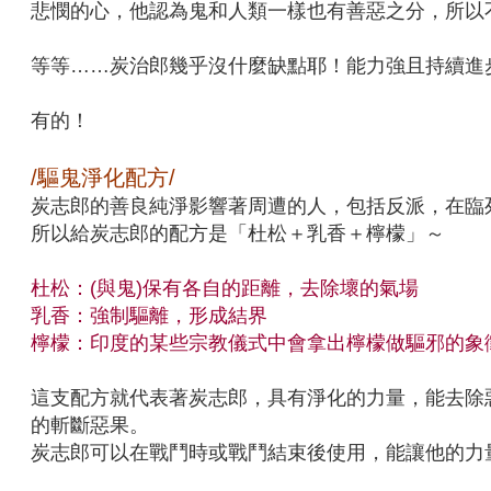
悲憫的心，他認為鬼和人類一樣也有善惡之分，所以
等等……炭治郎幾乎沒什麼缺點耶！能力強且持續進
有的！
/驅鬼淨化配方/
炭志郎的善良純淨影響著周遭的人，包括反派，在臨
所以給炭志郎的配方是「杜松＋乳香＋檸檬」～
杜松：(與鬼)保有各自的距離，去除壞的氣場
乳香：強制驅離，形成結界
檸檬：印度的某些宗教儀式中會拿出檸檬做驅邪的象
這支配方就代表著炭志郎，具有淨化的力量，能去除
的斬斷惡果。
炭志郎可以在戰鬥時或戰鬥結束後使用，能讓他的力