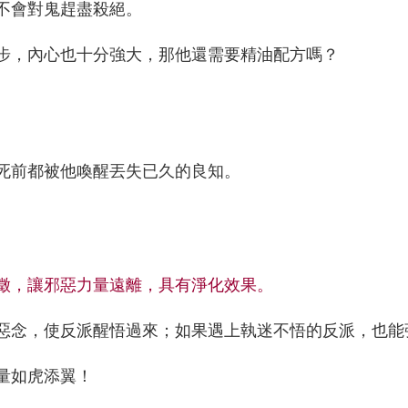
不會對鬼趕盡殺絕。
步，內心也十分強大，那他還需要精油配方嗎？
死前都被他喚醒丟失已久的良知。
徵，讓邪惡力量遠離，具有淨化效果。
惡念，使反派醒悟過來；如果遇上執迷不悟的反派，也能
量如虎添翼！