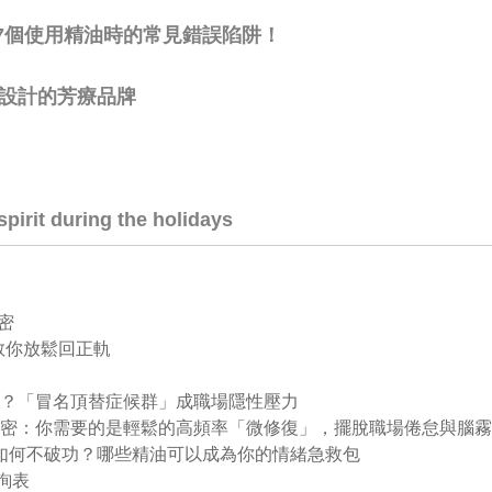
7個使用精油時的常見錯誤陷阱！
療用設計的芳療品牌
pirit during the holidays
密
教你放鬆回正軌
不夠好？「冒名頂替症候群」成職場隱性壓力
醫師揭密：你需要的是輕鬆的高頻率「微修復」，擺脫職場倦怠與腦
教養」：如何不破功？哪些精油可以成為你的情緒急救包
詢表