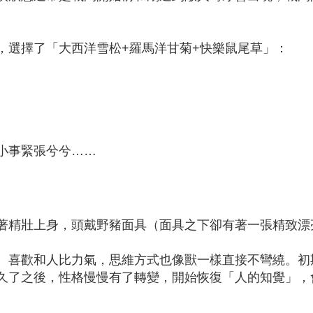
，選擇了「大西洋雪松+羅馬洋甘菊+快樂鼠尾草」：
小事緊張兮兮……
著精壯上身，頭戴野豬面具（面具之下卻有著一張精致漂
、喜歡和人比力氣，思維方式也像獸一樣直接不彎繞。初
久了之後，性格慢慢有了轉變，開始恢復「人的知覺」，