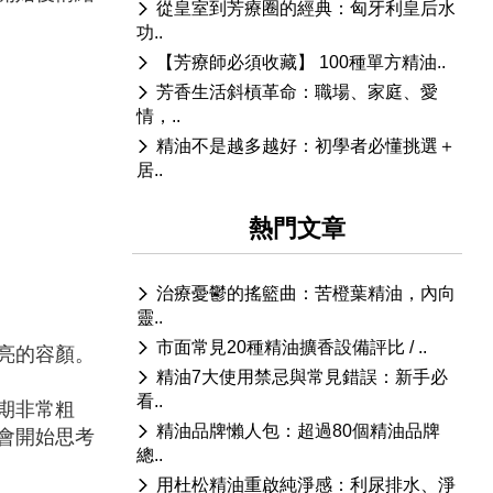
從皇室到芳療圈的經典：匈牙利皇后水
功..
【芳療師必須收藏】 100種單方精油..
芳香生活斜槓革命：職場、家庭、愛
情，..
精油不是越多越好：初學者必懂挑選＋
居..
熱門文章
治療憂鬱的搖籃曲：苦橙葉精油，內向
靈..
市面常見20種精油擴香設備評比 / ..
亮的容顏。
精油7大使用禁忌與常見錯誤：新手必
看..
期非常粗
精油品牌懶人包：超過80個精油品牌
會開始思考
總..
用杜松精油重啟純淨感：利尿排水、淨