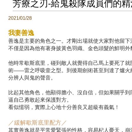
芳療之刃-給鬼殺隊成員們的精
2021/01/28
我妻善逸
善逸是主要的角色之一。才剛出場就使大家對他留下
不僅是因為他有著身披黃色羽織、金色頭髮的鮮明外
他時常歇斯底里，碰到敵人就覺得自己馬上要死了就
術——雷之呼吸壹之型。到後期劍術甚至到達了爐火
分辨人與鬼的聲音。
比起其他角色，他顯得膽小、沒自信，但如果關乎到
逼自己勇敢起來保護對方。
看似懦弱，實際上心地十分善良又超級有義氣！
／緩解歇斯底里配方／
其實善逸就是平常愛緊張的性格，容易杞人憂天，崩