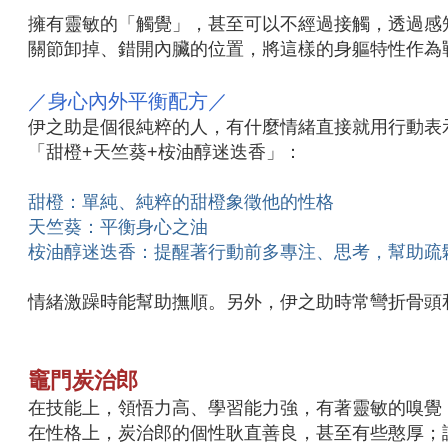
擁有靈敏的「觸覺」，甚至可以不經過接觸，透過感
關節卸掉、錯開內臟的位置，將這樣的身軀特性作為
／身心內外平衡配方／
伊之助是個很純粹的人，有什麼情緒直接就用行動表
「甜橙+天竺葵+桉油醇迷迭香」：
甜橙：單純、純粹的甜橙象徵他的性格
天竺葵：平衡身心之油
桉油醇迷迭香：提醒著行動前多專注、思考，幫助疏
情緒激躁時能幫助撫順。另外，伊之助時常彎折骨頭
竈門炭治郎
在技能上，領悟力高、學習能力強，有著靈敏的嗅覺
在性格上，炭治郎的個性耿直善良，甚至有些憨厚；