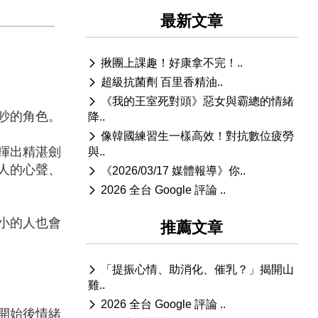
最新文章
揪團上課趣！好康拿不完！..
超級抗菌劑 百里香精油..
《我的王室死對頭》惡女與霸總的情緒
吵的角色。
降..
像韓國練習生一樣高效！對抗數位疲勞
揮出精湛劍
與..
人的心聲、
《2026/03/17 媒體報導》你..
2026 全台 Google 評論 ..
小的人也會
推薦文章
「提振心情、助消化、催乳？」揭開山
雞..
2026 全台 Google 評論 ..
開始後情緒