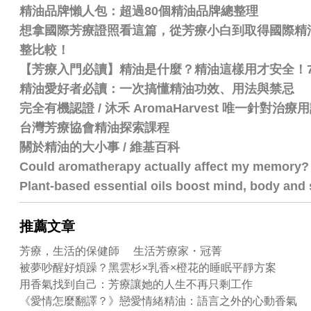
精油品牌懶人包：超過80個精油品牌總整理
想拿國際芳療證照看這篇，從芳療小白到取得國際精油認證
整比較！
【芳療入門必讀】精油是什麼？精油這樣用才安全！
精油愛好者必讀：一次搞懂精油功效、用法與禁忌
完全有機認證 / 沐禾 AromaHarvest 唯一針對治
台灣芳療協會精油探索課程
關於精油的大小事 / 維基百科
Could aromatherapy actually affect my memory?
Plant-based essential oils boost mind, body and s
推薦文章
芳療，生活的保健師 生活芳療家・冠菁
被夢吵醒好煩躁？黑雲杉×乳香×橙花的睡眠平靜方案
用香氣找到自己：芳療讓她的人生不再只剩工作
《愛情怎麼翻譯？》戀愛情緒精油：語言之外的心動香氣