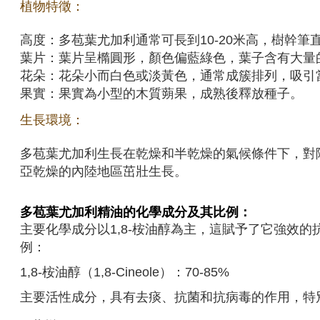
植物特徵：
高度：多苞葉尤加利通常可長到10-20米高，樹幹
葉片：葉片呈橢圓形，顏色偏藍綠色，葉子含有大量
花朵：花朵小而白色或淡黃色，通常成簇排列，吸引
果實：果實為小型的木質蒴果，成熟後釋放種子。
生長環境：
多苞葉尤加利生長在乾燥和半乾燥的氣候條件下，對
亞乾燥的內陸地區茁壯生長。
多苞葉尤加利
精油的化學成分及其比例：
主要化學成分以1,8-桉油醇為主，這賦予了它強效
例：
1,8-桉油醇（1,8-Cineole）：70-85%
主要活性成分，具有去痰、抗菌和抗病毒的作用，特