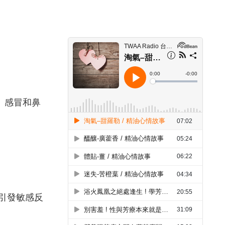
、感冒和鼻
引發敏感反