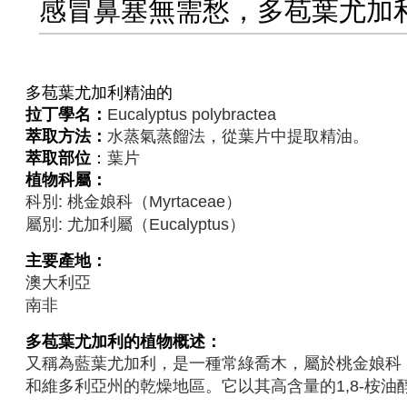
感冒鼻塞無需愁，多苞葉尤加
多苞葉尤加利
精油的
拉丁學名：
Eucalyptus polybractea
萃取方法：
水蒸氣蒸餾法，從葉片中提取精油。
萃取部位
：
葉片
植物科屬：
科別: 桃金娘科（Myrtaceae）
屬別: 尤加利屬（Eucalyptus）
主要產地：
澳大利亞
南非
多苞葉尤加利
的植物概述：
又稱為藍葉尤加利，是一種常綠喬木，屬於桃金娘科（M
和維多利亞州的乾燥地區。它以其高含量的1,8-桉