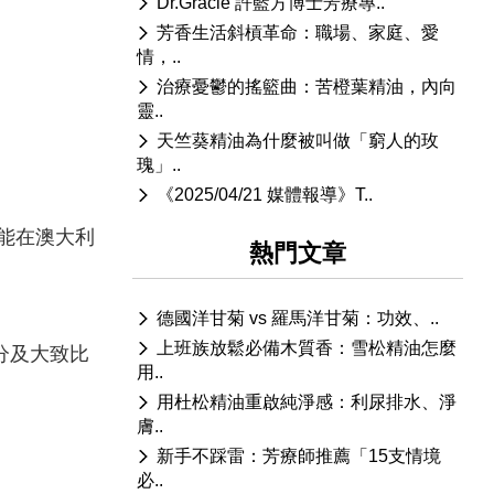
Dr.Gracie 許藍方博士芳療專..
芳香生活斜槓革命：職場、家庭、愛
情，..
治療憂鬱的搖籃曲：苦橙葉精油，內向
靈..
天竺葵精油為什麼被叫做「窮人的玫
瑰」..
《2025/04/21 媒體報導》T..
能在澳大利
熱門文章
德國洋甘菊 vs 羅馬洋甘菊：功效、..
上班族放鬆必備木質香：雪松精油怎麼
分及大致比
用..
用杜松精油重啟純淨感：利尿排水、淨
膚..
新手不踩雷：芳療師推薦「15支情境
必..