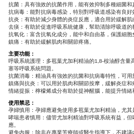
抗菌：具有強效的抗菌作用，能有效抑制多種細菌和
抗病毒：能對抗病毒感染，特別對呼吸道感染有良好
抗炎：有助於減少身體的炎症反應，適合用於緩解肌
去痰：有助於促進呼吸系統健康，幫助清除呼吸道的
抗氧化：富含抗氧化成分，能中和自由基，保護細胞
鎮痛：有助於緩解肌肉和關節疼痛。
主要功能：
呼吸系統護理：多苞葉尤加利精油的1,8-桉油醇含
塞等呼吸系統問題。
抗菌消毒：精油具有強效的抗菌和抗病毒特性，可用
鎮痛與抗炎：可以用於肌肉和關節按摩，緩解炎症和
情緒提振：檸檬烯成分有助於提神醒腦，能提升情緒
使用禁忌：
孕婦慎用：孕婦應避免使用多苞葉尤加利精油，尤其
哮喘患者慎用：儘管尤加利精油對呼吸系統有益，但
應。
避免內服：除非在專業芳療師或醫生指導下，不建議