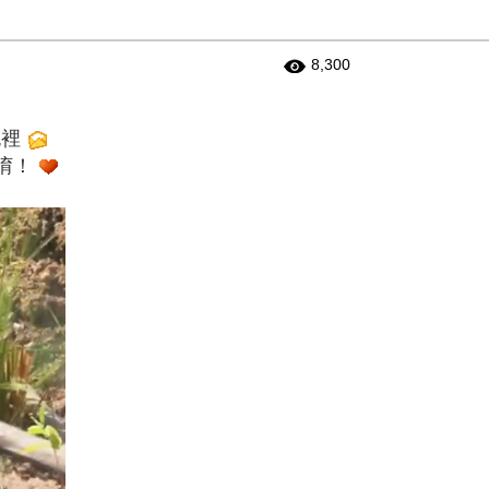
8,300
。
包裡
唷！