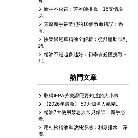
奪..
新手不踩雷：芳療師推薦「15支情境
必..
芳療新手最常犯的10個致命錯誤：過
度..
快樂鼠尾草精油全解析：從舒壓助眠到
調..
精油不是越多越好：初學者必懂挑選＋
居..
熱門文章
取得IFPA芳療證照要知道的大小事！..
【2026年最新】 50大知名人氣精..
精油7大使用禁忌與常見錯誤：新手必
看..
用杜松精油重啟純淨感：利尿排水、淨
膚..