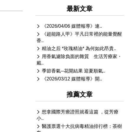
最新文章
《2026/04/06 媒體報導》連..
《超能路人甲》平凡日常裡的能量覺醒
香..
精油之后 *玫瑰精油* 為何如此昂貴..
用香氣濾除負面的雜質 生活芳療家・
戴..
季節香氣─花開結果 迎夏順氣..
《2026/03/12 媒體報導》開..
推薦文章
想拿國際芳療證照就看這篇 ，從芳療
小..
醫護票選十大抗病毒精油排行榜：茶樹