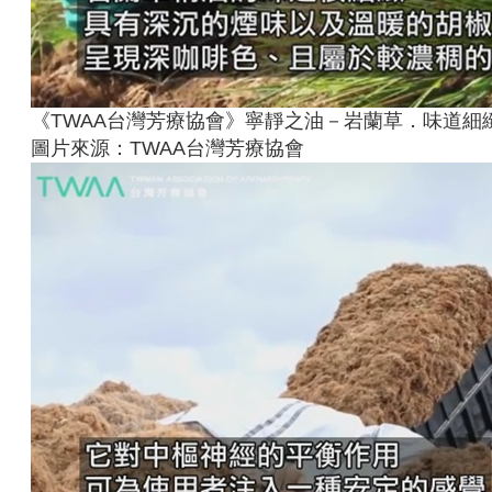
《TWAA台灣芳療協會》寧靜之油－岩蘭草．味道細
圖片來源：TWAA台灣芳療協會