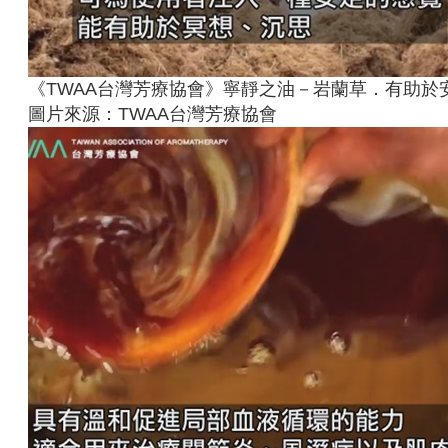
《TWAA台灣芳療協會》寧靜之油－岩蘭草．有助於安
圖片來源：TWAA台灣芳療協會