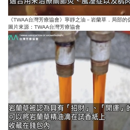
《TWAA台灣芳療協會》寧靜之油－岩蘭草．局部的
圖片來源：TWAA台灣芳療協會