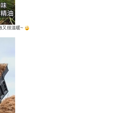
緻又很溫暖~