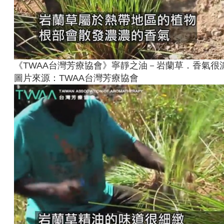
《TWAA台灣芳療協會》寧靜之油－岩蘭草．香氣很
圖片來源：TWAA台灣芳療協會