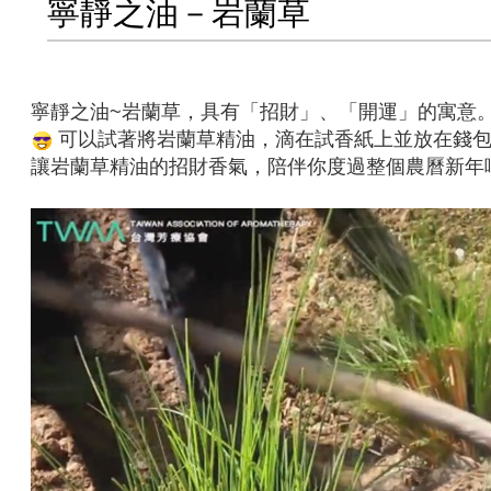
寧靜之油－岩蘭草
寧靜之油~岩蘭草，具有「招財」、「開運」的寓意
可以試著將岩蘭草精油，滴在試香紙上並放在錢
讓岩蘭草精油的招財香氣，陪伴你度過整個農曆新年