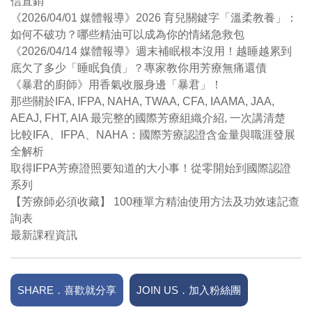
信直銷
《2026/04/01 媒體報導》2026 育兒關鍵字「溫柔教養」：
如何不破功？哪些精油可以成為你的情緒急救包
《2026/04/14 媒體報導》週末補眠根本沒用！越睡越累到
底欠了多少「睡眠負債」？專家教你用芳療無痛還債
《暴君的廚師》用香氣收服身邊「暴君」！
那些關於IFA, IFPA, NAHA, TWAA, CFA, IAAMA, JAA,
AEAJ, FHT, AIA 最完整的國際芳療組織介紹, 一次講清楚
比較IFA、IFPA、NAHA：國際芳療認證含金量與職涯發展
全解析
取得IFPA芳療證照要知道的大小事！從零開始到國際認證
系列
【芳療師必須收藏】 100種單方精油使用方法及功效速記查
詢表
最新課程資訊
SHARE．喜歡就分享
JOIN US．加入粉絲團