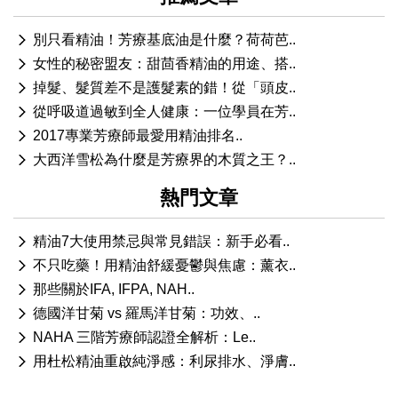
別只看精油！芳療基底油是什麼？荷荷芭..
女性的秘密盟友：甜茴香精油的用途、搭..
掉髮、髮質差不是護髮素的錯！從「頭皮..
從呼吸道過敏到全人健康：一位學員在芳..
2017專業芳療師最愛用精油排名..
大西洋雪松為什麼是芳療界的木質之王？..
熱門文章
精油7大使用禁忌與常見錯誤：新手必看..
不只吃藥！用精油舒緩憂鬱與焦慮：薰衣..
那些關於IFA, IFPA, NAH..
德國洋甘菊 vs 羅馬洋甘菊：功效、..
NAHA 三階芳療師認證全解析：Le..
用杜松精油重啟純淨感：利尿排水、淨膚..