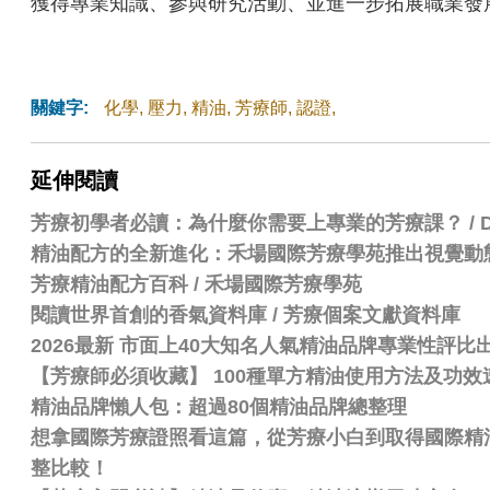
獲得專業知識、參與研究活動、並進一步拓展職業發
關鍵字:
化學
,
壓力
,
精油
,
芳療師
,
認證
,
延伸閱讀
芳療初學者必讀：為什麼你需要上專業的芳療課？ / Dr.
精油配方的全新進化：禾場國際芳療學苑推出視覺動
芳療精油配方百科
/
禾場國際芳療學苑
閱讀世界首創的香氣資料庫 / 芳療個案文獻資料庫
2026最新 市面上40大知名人氣精油品牌專業性評
【芳療師必須收藏】 100種單方精油使用方法及功效
精油品牌懶人包：超過80個精油品牌總整理
想拿國際芳療證照看這篇，從芳療小白到取得國際精油認證
整比較！