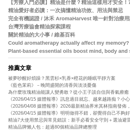
【芳療入門必讀】精油是什麼？精油這樣用才安全！
精油愛好者必讀：一次搞懂精油功效、用法與禁忌
完全有機認證 / 沐禾 AromaHarvest 唯一針對治
台灣芳療協會精油探索課程
關於精油的大小事 / 維基百科
Could aromatherapy actually affect my memory?
Plant-based essential oils boost mind, body and s
推薦文章
被夢吵醒好煩躁？黑雲杉×乳香×橙花的睡眠平靜方案
《藍色茉莉》－晚間盛開的清香與淡淡憂傷
為什麼玫瑰精油能讓人變勇敢？從小王子談自信與香氣療癒
《2026/04/15 媒體報導》訊息過目就忘、越來越路
《2026/04/08 媒體報導》2026最新精油界米其林指
《2026/04/15 媒體報導》明明做得不錯，卻覺得自己
精油7大使用禁忌與常見錯誤：新手必看安全守則＋選油避
精油品牌懶人包：超過80個精油品牌總整理