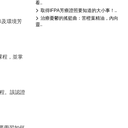
看..
取得IFPA芳療證照要知道的大小事！..
治療憂鬱的搖籃曲：苦橙葉精油，內向
師及環境芳
靈..
課程，並掌
程。該認證
要學習如何