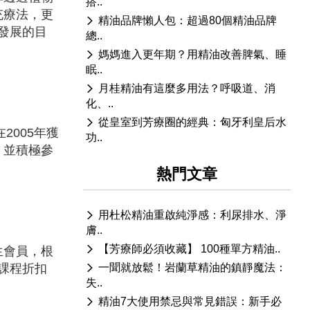
搭..
充療法，更
精油品牌懶人包：超過80個精油品牌
發展的目
總..
媽媽進入更年期？用精油改善脾氣、睡
眠..
月桂精油有這麼多用法？呼吸道、消
化、..
從皇室到芳療圈的經典：匈牙利皇后水
2005年獲
功..
，並積極參
熱門文章
用杜松精油重啟純淨感：利尿排水、淨
膚..
【芳療師必須收藏】 100種單方精油..
生會員，根
課程折扣
一聞就放鬆！岩蘭草精油的鎮靜魔法：
失..
精油7大使用禁忌與常見錯誤：新手必