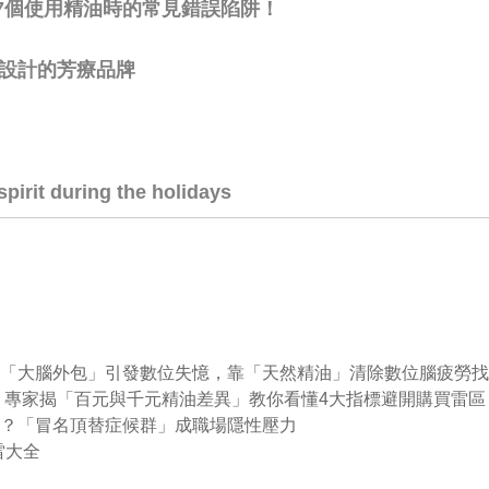
7個使用精油時的常見錯誤陷阱！
療用設計的芳療品牌
pirit during the holidays
痴？小心「大腦外包」引發數位失憶，靠「天然精油」清除數位腦疲勞
南發佈，專家揭「百元與千元精油差異」教你看懂4大指標避開購買雷區
不夠好？「冒名頂替症候群」成職場隱性壓力
雷大全