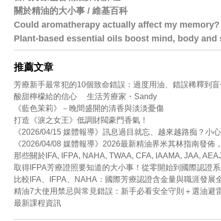
關於精油的大小事 / 維基百科
Could aromatherapy actually affect my memory?
Plant-based essential oils boost mind, body and s
推薦文章
芳療新手最常犯的10個致命錯誤：過度用油、錯誤稀釋到盲
酸甜檸檬給的信心 生活芳療家・Sandy
《藍色茉莉》－晚間盛開的清香與淡淡憂傷
打造《淚之女王》低調財閥豪門香氣！
《2026/04/15 媒體報導》訊息過目就忘、越來越路
《2026/04/08 媒體報導》2026最新精油界米其林指
那些關於IFA, IFPA, NAHA, TWAA, CFA, IAAMA, JAA
取得IFPA芳療證照要知道的大小事！從零開始到國際認證
比較IFA、IFPA、NAHA：國際芳療認證含金量與職涯發展
精油7大使用禁忌與常見錯誤：新手必看安全守則＋選油避
最新課程資訊