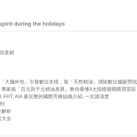
pirit during the holidays
信直銷
痴？小心「大腦外包」引發數位失憶，靠「天然精油」清除數位腦疲勞
南發佈，專家揭「百元與千元精油差異」教你看懂4大指標避開購買雷區
, AEAJ, FHT, AIA 最完整的國際芳療組織介紹, 一次講清楚
系列
全解析
雷大全