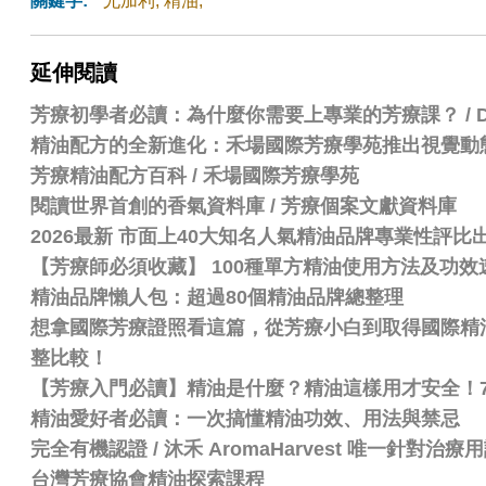
關鍵字:
尤加利
,
精油
,
延伸閱讀
芳療初學者必讀：為什麼你需要上專業的芳療課？ / Dr.
精油配方的全新進化：禾場國際芳療學苑推出視覺動
芳療精油配方百科
/
禾場國際芳療學苑
閱讀世界首創的香氣資料庫 / 芳療個案文獻資料庫
2026最新 市面上40大知名人氣精油品牌專業性評
【芳療師必須收藏】 100種單方精油使用方法及功效
精油品牌懶人包：超過80個精油品牌總整理
想拿國際芳療證照看這篇，從芳療小白到取得國際精油認證
整比較！
【芳療入門必讀】精油是什麼？精油這樣用才安全！
精油愛好者必讀：一次搞懂精油功效、用法與禁忌
完全有機認證 / 沐禾 AromaHarvest 唯一針對治
台灣芳療協會精油探索課程