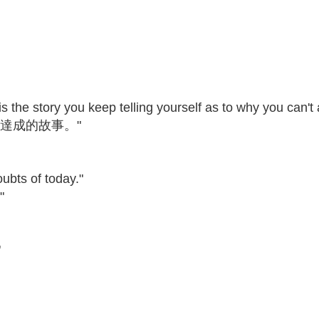
 the story you keep telling yourself as to why you can't a
達成的故事。"
oubts of today."
"
"