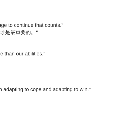
urage to continue that counts."
才是最重要的。"
e than our abilities."
"
en adapting to cope and adapting to win."