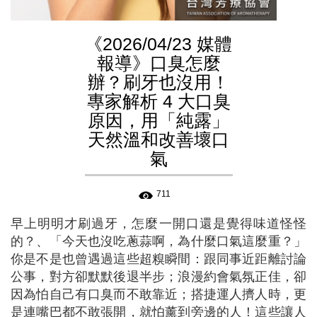
《2026/04/23 媒體
報導》口臭怎麼
辦？刷牙也沒用！
專家解析 4 大口臭
原因，用「純露」
天然溫和改善壞口
氣
711
早上明明才刷過牙，怎麼一開口還是覺得味道怪怪
的？、「今天也沒吃蔥蒜啊，為什麼口氣這麼重？」
你是不是也曾遇過這些超糗瞬間：跟同事近距離討論
公事，對方卻默默後退半步；浪漫約會氣氛正佳，卻
因為怕自己有口臭而不敢靠近；搭捷運人擠人時，更
是連嘴巴都不敢張開，就怕薰到旁邊的人！這些讓人