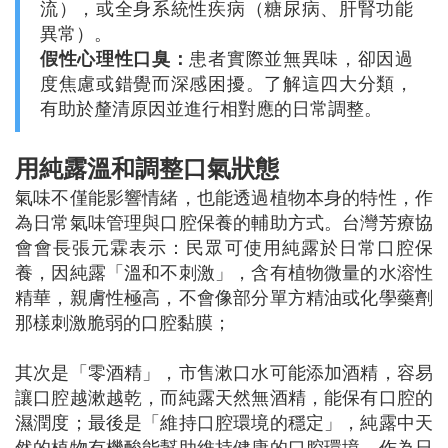
流），或全身系統性疾病（糖尿病、肝腎功能
異常）。
假性心理性口臭：
患者實際並無異味，卻因過
度焦慮或錯覺而深感困擾。了解這四大分類，
有助於釐清原因並進行相對應的日常調整。
用純露溫和調整口氣狀態
氣味不僅能影響情緒，也能透過植物本身的特性，作
為日常氣味管理與口腔保養的輔助方式。台灣芳療協
會會長張元霖表示：民眾可使用純露於日常口腔保
養，因純露「溫和不刺激」，含有植物微量的水溶性
精華，親膚性極高，不會像部分單方精油或化學藥劑
那樣刺激脆弱的口腔黏膜；
其次是「零酒精」，市售漱口水可能添加酒精，容易
讓口腔越漱越乾，而純露天然無酒精，能保有口腔的
濕潤度；最後是「維持口腔環境的穩定」，純露中天
然的植物有機酸能幫助維持健康的口腔環境，作為日