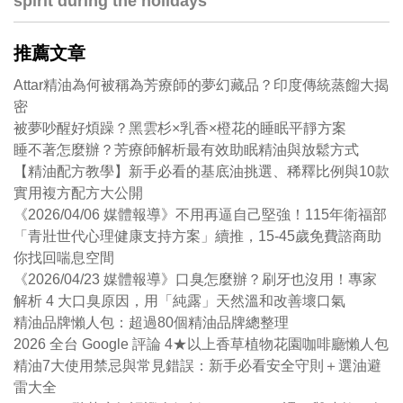
spirit during the holidays
推薦文章
Attar精油為何被稱為芳療師的夢幻藏品？印度傳統蒸餾大揭
密
被夢吵醒好煩躁？黑雲杉×乳香×橙花的睡眠平靜方案
睡不著怎麼辦？芳療師解析最有效助眠精油與放鬆方式
【精油配方教學】新手必看的基底油挑選、稀釋比例與10款
實用複方配方大公開
《2026/04/06 媒體報導》不用再逼自己堅強！115年衛福部
「青壯世代心理健康支持方案」續推，15-45歲免費諮商助
你找回喘息空間
《2026/04/23 媒體報導》口臭怎麼辦？刷牙也沒用！專家
解析 4 大口臭原因，用「純露」天然溫和改善壞口氣
精油品牌懶人包：超過80個精油品牌總整理
2026 全台 Google 評論 4★以上香草植物花園咖啡廳懶人包
精油7大使用禁忌與常見錯誤：新手必看安全守則＋選油避
雷大全