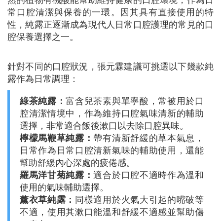
常口腔清潔與保養的一環。因其具有直接使用的特
性，純露正逐漸成為現代人日常口腔護理的常見的口
腔保養選擇之一。
針對不同的口腔狀況，張元霖建議可挑選以下幾款純
露作為日常調理：
綠茶純露：
富含兒茶素與單寧酸，常被用於口
腔清潔情境中，作為維持口腔氣味清新的輔助
選擇，非常適合飯後漱口以去除口腔異味。
檸檬馬鞭草純露：
帶有清新舒緩的草本氣息，
日常作為日常口腔清新氣味的輔助使用，還能
幫助舒緩內心深處的疲倦感。
羅馬洋甘菊純露：
適合於口腔不適時作為溫和
使用的氣味輔助選擇。
薰衣草純露：
同樣適用於火氣大引起的嘴破等
不適，使用其漱口能溫和舒緩不適感並幫助傷