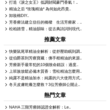
打造《淚之女王》低調財閥豪門香氣！..
精油之后 *玫瑰精油* 為何如此昂貴..
卸妝棉DIY..
芳香療法建立信任的橋樑 生活芳療家．..
松柏踏雪，精油韻味：從古典詩詞到現代..
推薦文章
快樂鼠尾草精油全解析：從舒壓助眠到調..
從伯爵茶到芳療寶藏：佛手柑精油的來源..
芳療新手最常犯的10個致命錯誤：過度..
上班族放鬆必備木質香：雪松精油怎麼用..
純露不是精油加水：純露的六大使用方式..
冬天皮膚乾癢怎麼救？3位芳療師公開止..
熱門文章
NAHA 三階芳療師認證全解析：Le..