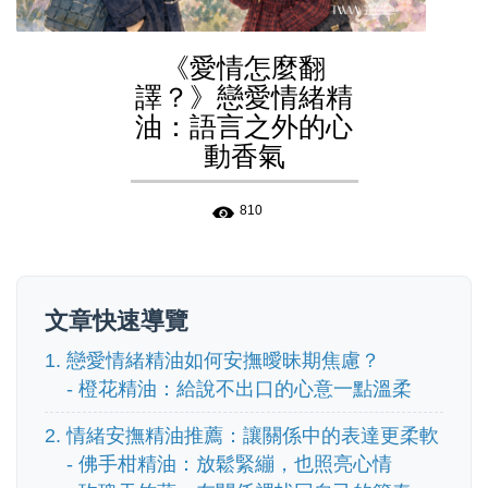
《愛情怎麼翻
譯？》戀愛情緒精
油：語言之外的心
動香氣
810
文章快速導覽
1. 戀愛情緒精油如何安撫曖昧期焦慮？
- 橙花精油：給說不出口的心意一點溫柔
2. 情緒安撫精油推薦：讓關係中的表達更柔軟
- 佛手柑精油：放鬆緊繃，也照亮心情