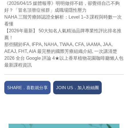
《2026/04/15 媒體報導》明明做得不錯，卻覺得自己不夠
好？「冒名頂替症候群」成職場隱性壓力
NAHA 三階芳療師認證全解析：Level 1–3 課程與時數一次
看懂
【2026年最新】 50大知名人氣精油品牌專業性評比排名推
薦！
那些關於IFA, IFPA, NAHA, TWAA, CFA, IAAMA, JAA,
AEAJ, FHT, AIA 最完整的國際芳療組織介紹, 一次講清楚
2026 全台 Google 評論 4★以上香草植物花園咖啡廳懶人包
最新課程資訊
SHARE．喜歡就分享
JOIN US．加入粉絲團