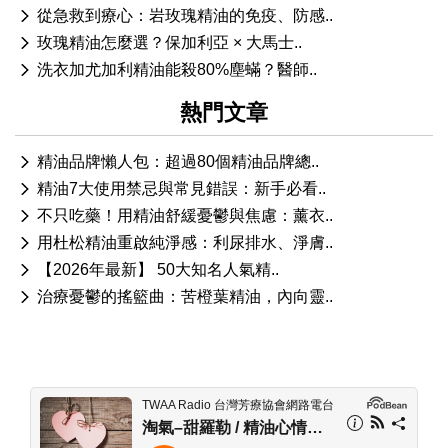
從急救到療心：岩玫瑰精油的免疫、防感..
玫瑰精油怎麼選？保加利亞 × 大馬士..
洗衣加尤加利精油能殺80%塵蟎？醫師..
熱門文章
精油品牌懶人包：超過80個精油品牌總..
精油7大使用禁忌與常見錯誤：新手必看..
不只吃藥！用精油舒緩憂鬱與焦慮：薰衣..
用杜松精油重啟純淨感：利尿排水、淨膚..
【2026年最新】 50大知名人氣精..
治療憂鬱的搖籃曲：苦橙葉精油，內向靈..