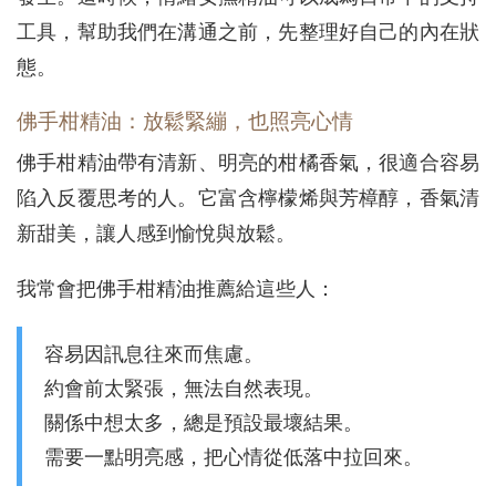
工具，幫助我們在溝通之前，先整理好自己的內在狀
態。
佛手柑精油：放鬆緊繃，也照亮心情
佛手柑精油帶有清新、明亮的柑橘香氣，很適合容易
陷入反覆思考的人。它富含檸檬烯與芳樟醇，香氣清
新甜美，讓人感到愉悅與放鬆。
我常會把佛手柑精油推薦給這些人：
容易因訊息往來而焦慮。
約會前太緊張，無法自然表現。
關係中想太多，總是預設最壞結果。
需要一點明亮感，把心情從低落中拉回來。