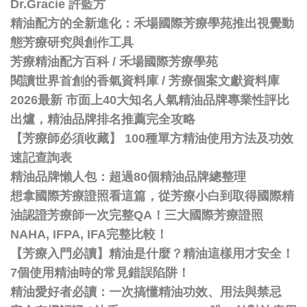
Dr.Gracie 許藍方
精油配方的全新進化：禾場國際芳療學苑推出視覺動
態芳療研究與創作工具
芳療精油配方百科
/
禾場國際芳療學苑
閱讀世界首創的香氣資料庫 / 芳療個案文獻資料庫
2026最新 市面上40大知名人氣精油品牌專業性評比
出爐，精油品牌排名推薦完全攻略
【芳療師必須收藏】 100種單方精油使用方法及功效
速記查詢表
精油品牌懶人包：超過80個精油品牌總整理
想拿國際芳療證照看這篇，從芳療小白到取得國際精
油認證芳療師一次完整QA！三大國際芳療證照
NAHA, IFPA, IFA完整比較！
【芳療入門必讀】精油是什麼？精油這樣用才安全！
7個使用精油時的常見錯誤陷阱！
精油愛好者必讀：一次搞懂精油功效、用法與禁忌