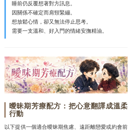
睡前仍反覆想著對方訊息。
因關係不確定而肩頸緊繃。
想放鬆心情，卻又無法停止思考。
需要一支溫和、好入門的情緒安撫精油。
曖昧期芳療配方：把心意翻譯成溫柔
行動
以下提供一個適合曖昧期焦慮、遠距離戀愛或約會前