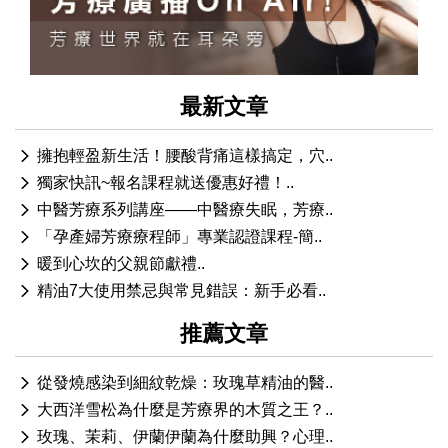
最新文章
擁抱輕盈新生活！腰酸背痛這樣搞定，穴..
獨家快訊~報名課程就送優惠好禮！..
中醫芳療系列講座——中醫療失眠，芳療..
「孕產婦芳療療程師」專業認證課程-簡..
暖到心坎的父親節獻禮..
精油7大使用禁忌與常見錯誤：新手必看..
推薦文章
從發燒感染到細紋乾燥：玫瑰草精油的醫..
大西洋雪松為什麼是芳療界的木質之王？..
玫瑰、茉莉、伊蘭伊蘭為什麼助興？心理..