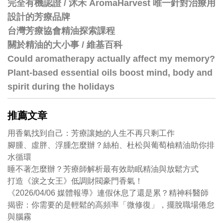
完全有機認證 / 沐禾 AromaHarvest 唯一針對治療用
設計的芳療品牌
台灣芳療協會精油探索課程
關於精油的大小事 / 維基百科
Could aromatherapy actually affect my memory?
Plant-based essential oils boost mind, body and
spirit during the holidays
推薦文章
用香氣找到自己：芳療讓她的人生不再只剩工作
腳腫、虛胖、浮腫怎麼辦？絲柏、杜松與葡萄柚精油助你排
水循環
睡不著怎麼辦？芳療師解析最有效助眠精油與放鬆方式
打造《淚之女王》低調財閥豪門香氣！
《2026/04/06 媒體報導》連假休息了還是累？精神科醫師
揭密：你需要的是輕鬆的高頻率「微修復」，擺脫職場倦怠
與腦霧