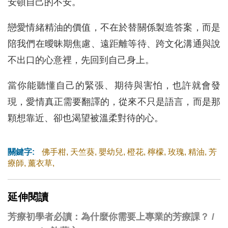
安頓自己的不安。
戀愛情緒精油的價值，不在於替關係製造答案，而是
陪我們在曖昧期焦慮、遠距離等待、跨文化溝通與說
不出口的心意裡，先回到自己身上。
當你能聽懂自己的緊張、期待與害怕，也許就會發
現，愛情真正需要翻譯的，從來不只是語言，而是那
顆想靠近、卻也渴望被溫柔對待的心。
關鍵字:
佛手柑
,
天竺葵
,
嬰幼兒
,
橙花
,
檸檬
,
玫瑰
,
精油
,
芳
療師
,
薰衣草
,
延伸閱讀
芳療初學者必讀：為什麼你需要上專業的芳療課？ /