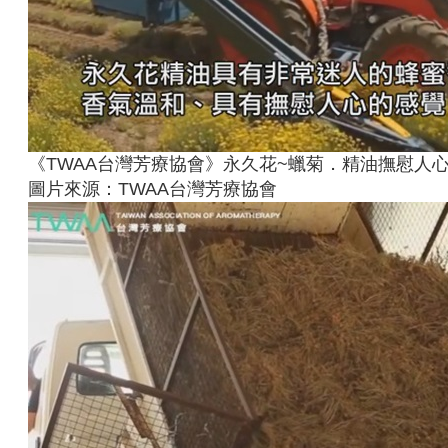
《TWAA台灣芳療協會》永久花~蠟菊．精油撫慰人
圖片來源：TWAA台灣芳療協會