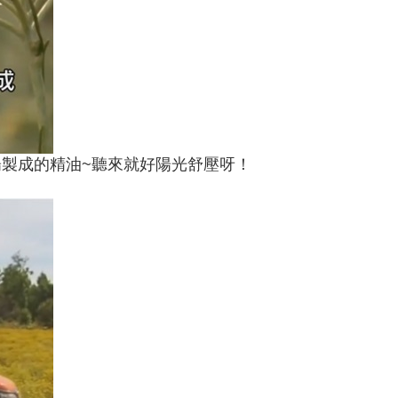
陽製成的精油~聽來就好陽光舒壓呀！