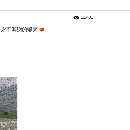
11,401
~ 是永不凋謝的蠟菊