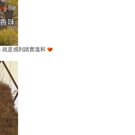
心 就是感到踏實溫和