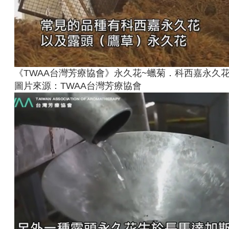
《TWAA台灣芳療協會》永久花~蠟菊．科西嘉永久花v
圖片來源：TWAA台灣芳療協會