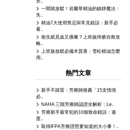
安..
一聞就放鬆！岩蘭草精油的鎮靜魔法：
失..
精油7大使用禁忌與常見錯誤：新手必
看..
衛生紙見血又搔癢？上班族痔瘡自救攻
略..
上班族放鬆必備木質香：雪松精油怎麼
用..
熱門文章
新手不踩雷：芳療師推薦「15支情境
必..
NAHA 三階芳療師認證全解析：Le..
芳療新手最常犯的10個致命錯誤：過
度..
取得IFPA芳療證照要知道的大小事！..