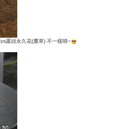
s露頭永久花(鷹草) 不一樣唷~