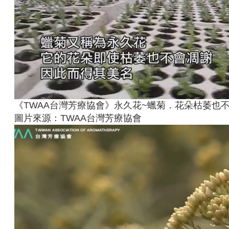
《TWAA台灣芳療協會》永久花~蠟菊．花朵枯萎也
圖片來源：TWAA台灣芳療協會