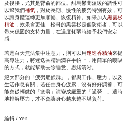
及後腰，尤其是腎俞的部位。甜馬鬱蘭溫暖的調性可
以幫我們
補氣
，對於長期、慢性的疲勞特別有效，可
以讓身體運轉更加順暢、恢復精神。如果加入
黑雲杉
精油
，效果會更佳，松科的黑雲杉是個防衛者，可以
帶來穩固的支持力量，在過度耗弱時給予我們安定
感。
若是白天無法集中注意力，則可以用
迷迭香精油
來提
高專注力，將迷迭香精油滴在手帕上，用簡單的嗅吸
的方式，就能幫助去除睡意、思緒清晰。
絕大部分的「疲勞症候群」，都與工作、壓力，以及
生活作息有關，若任由身心疲累，沒有好好調養，可
能會從輕微的「疲勞」演變成嚴重的「過勞」。適時
地排解壓力，才不會讓身心越來越不堪負荷。
編輯 / Yen