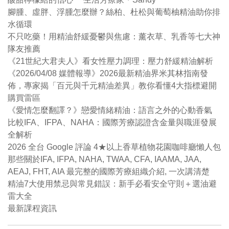
腳腫、虛胖、浮腫怎麼辦？絲柏、杜松與葡萄柚精油助你排
水循環
不只吃藥！用精油舒緩憂鬱與焦慮：薰衣草、乳香等七大神
隊友推薦
《21世紀大君夫人》看女性壓力調理：壓力舒緩精油解析
《2026/04/08 媒體報導》2026最新精油界米其林指南發
佈，專家揭「百元與千元精油差異」教你看懂4大指標避開
購買雷區
《愛情怎麼翻譯？》戀愛情緒精油：語言之外的心動香氣
比較IFA、IFPA、NAHA：國際芳療認證含金量與職涯發展
全解析
2026 全台 Google 評論 4★以上香草植物花園咖啡廳懶人包
那些關於IFA, IFPA, NAHA, TWAA, CFA, IAAMA, JAA,
AEAJ, FHT, AIA 最完整的國際芳療組織介紹, 一次講清楚
精油7大使用禁忌與常見錯誤：新手必看安全守則＋選油避
雷大全
最新課程資訊