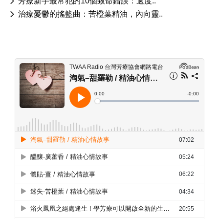
芳療新手最常犯的10個致命錯誤：過度..
治療憂鬱的搖籃曲：苦橙葉精油，內向靈..