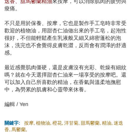
迭香、甜馬鬱蘭精油
來按摩，可以消除肌肉的疲勞與
痠痛。
不只是用於保養、按摩，它也是製作手工皂時非常受
歡迎的植物油，用甜杏仁油做出來的手工皂，起泡性
很好，不但能輕鬆產生乳液般又細又綿密蓬松的泡
沫，洗完也不會覺得皮膚乾澀，反而會有潤澤的舒適
感。
最近感覺肌肉僵硬，還是皮膚沒有光彩、乾燥有細紋
嗎？就在今天選擇甜杏仁油來一場享受的按摩吧。還
可以加入自己所喜歡的精油，在香氣與溫柔地撫慰
中，為勞累的肌膚和心靈帶來休養。
編輯 / Yen
關鍵字:
按摩
,
植物油
,
橙花
,
洋甘菊
,
甜馬鬱蘭
,
精油
,
迷迭
香
,
馬鬱蘭
,