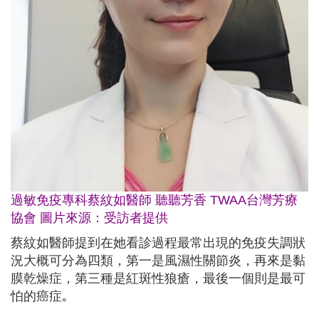
過敏免疫專科蔡紋如醫師 聽聽芳香 TWAA台灣芳療
協會 圖片來源：受訪者提供
蔡紋如醫師提到在她看診過程最常出現的免疫失調狀
況大概可分為四類，第一是風濕性關節炎，再來是黏
膜乾燥症，第三種是紅斑性狼瘡，最後一個則是最可
怕的癌症｡