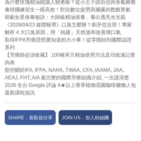
為什麼玫瑰精油能讓人變勇敢？從小王子談自信與香氣療癒
像韓國練習生一樣高效！對抗數位疲勞與腦霧的甦醒香氣
韓劇女星保養秘訣：大師級精油保養，養出透亮水光肌
《2026/04/23 媒體報導》口臭怎麼辦？刷牙也沒用！專家
解析 4 大口臭原因，用「純露」天然溫和改善壞口氣
取得IFPA芳療證照要知道的大小事！從零開始到國際認證
系列
【芳療師必須收藏】 100種單方精油使用方法及功效速記查
詢表
那些關於IFA, IFPA, NAHA, TWAA, CFA, IAAMA, JAA,
AEAJ, FHT, AIA 最完整的國際芳療組織介紹, 一次講清楚
2026 全台 Google 評論 4★以上香草植物花園咖啡廳懶人包
最新課程資訊
SHARE．喜歡就分享
JOIN US．加入粉絲團