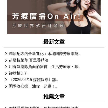
最新文章
精油配方的全新進化：禾場國際芳療學苑..
超級抗菌劑 百里香精油..
用香氣濾除負面的雜質 生活芳療家・戴..
卸妝棉DIY..
《2026/04/15 媒體報導》訊..
開學收心操，油你一起跳！..
推薦文章