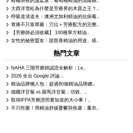
柑橘系裡的溫柔派：葡萄柚精油的情緒療..
大西洋雪松為什麼是芳療界的木質之王？..
呼吸道清道夫：澳洲尤加利精油的抗病毒..
胃痛不只靠胃藥：穴位＋芳療配方的完整..
【芳療師必須收藏】 100種單方精油..
女性的秘密盟友：甜茴香精油的用途、搭..
熱門文章
NAHA 三階芳療師認證全解析：Le..
2026 全台 Google 評論 ..
精油品牌懶人包：超過80個精油品牌總..
德國洋甘菊 vs 羅馬洋甘菊：功效、..
取得IFPA芳療證照要知道的大小事！..
不只吃藥！用精油舒緩憂鬱與焦慮：薰衣..