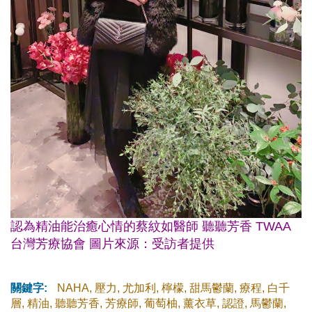
認為精油能治癒心情的蔡紋如醫師 聽聽芳香 TWAA
台灣芳療協會 圖片來源：受訪者提供
關鍵字:
NAHA
,
壓力
,
尤加利
,
檸檬
,
甜馬鬱蘭
,
療程
,
白千
層
,
精油
,
聽聽芳香
,
芳療師
,
葡萄柚
,
薰衣草
,
認證
,
馬鬱蘭
,