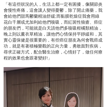
「有這些狀況的人，生活上都一定有困擾，像關節炎
會慢性疼痛，這會讓人變得憂鬱，除了開止痛藥，我
會給他們甜馬鬱蘭精油舒緩;而黏膜乾燥症我會用綠
花白千層或尤加利給他們嗅吸，而紅斑性狼瘡、癌症
的朋友們，可能就是白天請他們多嗅吸柑橘類精油，
晚上則以薰衣草精油，讓他們心情保持平靜緩和，其
實心靈保健是很重要的，有些癌症朋友為何會戰癌成
功，就是有著積極樂觀的正向力量，勇敢面對疾病，
尋求正確方式，配合醫生治療，心情好了，做任何療
程的效果也會跟著變好!」