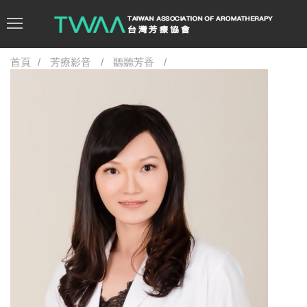
首頁
芳療影音
聽聽芳香