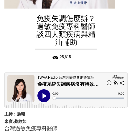
免疫失調怎麼辦？
過敏免疫專科醫師
談四大類疾病與精
油輔助
25,615
主持：晨曦
來賓:
蔡紋如
台灣過敏免疫專科醫師