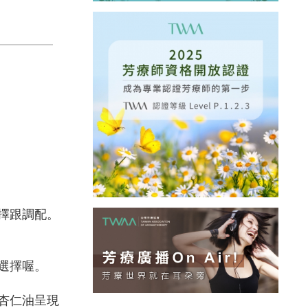
擇跟調配。
選擇喔。
杏仁油呈現