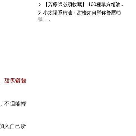
【芳療師必須收藏】 100種單方精油..
小太陽系精油：甜橙如何幫你舒壓助
眠、..
、甜馬鬱蘭
，不但能輕
加入自己所