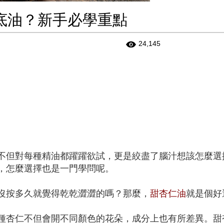
底油？新手必學重點
24,145
不但對每種精油都躍躍欲試，更是絞盡了腦汁想該怎麼選
，怎麼選擇也是一門學問呢。
沒按多久就覺得乾乾澀澀的嗎？那麼，
甜杏仁油
就是個好
種杏仁不但會開不同顏色的花朵，成分上也有所差異。甜