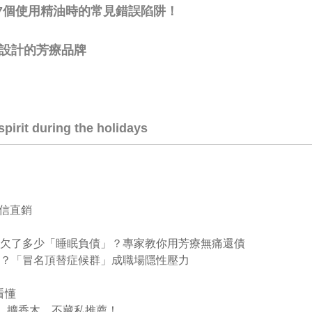
7個使用精油時的常見錯誤陷阱！
療用設計的芳療品牌
pirit during the holidays
信直銷
累到底欠了多少「睡眠負債」？專家教你用芳療無痛還債
不夠好？「冒名頂替症候群」成職場隱性壓力
看懂
石、擴香木，不藏私推薦！