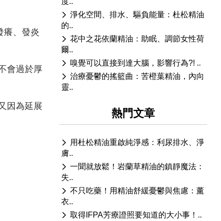
度..
淨化空間、排水、驅負能量：杜松精油
的..
發癢、發炎
花中之花依蘭精油：助眠、調節女性荷
爾..
嗅覺可以直接到達大腦，影響行為?! ..
不會過於厚
治療憂鬱的搖籃曲：苦橙葉精油，內向
靈..
又因為延展
熱門文章
用杜松精油重啟純淨感：利尿排水、淨
膚..
一聞就放鬆！岩蘭草精油的鎮靜魔法：
失..
不只吃藥！用精油舒緩憂鬱與焦慮：薰
衣..
取得IFPA芳療證照要知道的大小事！..