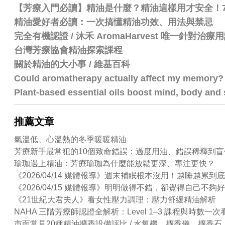
【芳療入門必讀】精油是什麼？精油這樣用才安全！
精油愛好者必讀：一次搞懂精油功效、用法與禁忌
完全有機認證 / 沐禾 AromaHarvest 唯一針對治
台灣芳療協會精油探索課程
關於精油的大小事 / 維基百科
Could aromatherapy actually affect my memory?
Plant-based essential oils boost mind, body and s
推薦文章
氣溫低、心溫熱的冬季暖暖精油
芳療新手最常犯的10個致命錯誤：過度用油、錯誤稀釋到盲
瑜珈遇上精油：芳療瑜珈為什麼能放鬆更深、專注更快？
《2026/04/14 媒體報導》週末補眠根本沒用！越睡越
《2026/04/15 媒體報導》明明做得不錯，卻覺得自己
《21世紀大君夫人》看女性壓力調理：壓力舒緩精油解析
NAHA 三階芳療師認證全解析：Level 1–3 課程與時數一次
市面常見20種精油擴香設備評比 / 水氧機、擴香儀、擴香