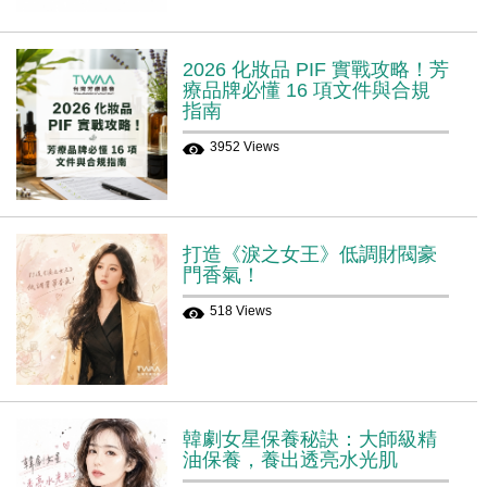
2026 化妝品 PIF 實戰攻略！芳
療品牌必懂 16 項文件與合規
指南
3952 Views
打造《淚之女王》低調財閥豪
門香氣！
518 Views
韓劇女星保養秘訣：大師級精
油保養，養出透亮水光肌