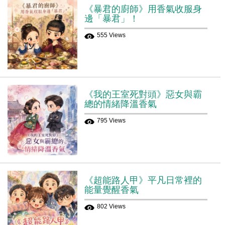
《暴君的廚師》用香氣收服身
邊「暴君」！
555 Views
《我的王室死對頭》惡女與霸
總的情緒降溫香氣
795 Views
《超能路人甲》平凡日常裡的
能量覺醒香氣
802 Views