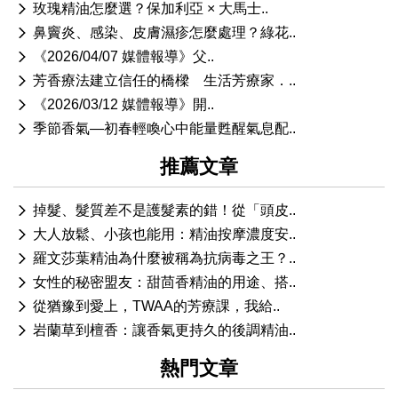
玫瑰精油怎麼選？保加利亞 × 大馬士..
鼻竇炎、感染、皮膚濕疹怎麼處理？綠花..
《2026/04/07 媒體報導》父..
芳香療法建立信任的橋樑 生活芳療家．..
《2026/03/12 媒體報導》開..
季節香氣—初春輕喚心中能量甦醒氣息配..
推薦文章
掉髮、髮質差不是護髮素的錯！從「頭皮..
大人放鬆、小孩也能用：精油按摩濃度安..
羅文莎葉精油為什麼被稱為抗病毒之王？..
女性的秘密盟友：甜茴香精油的用途、搭..
從猶豫到愛上，TWAA的芳療課，我給..
岩蘭草到檀香：讓香氣更持久的後調精油..
熱門文章